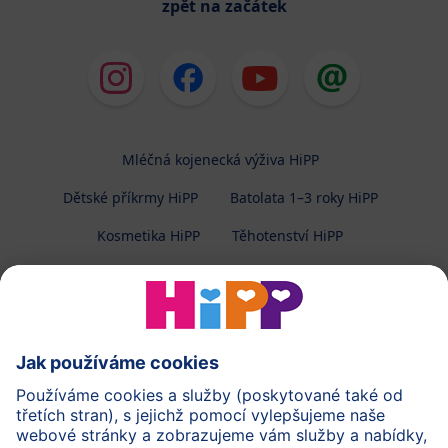
zpět na začátek
Mléčná kojenecká výživa HiPP
Dětské příkrmy HiPP
Batolata 1–3 roky HiPP
Kosmetika HiPP
Těhotenství HiPP
O společnosti HiPP
Kontakt
Ochrana osobních údajů
Zpracování osobních údajů (BabyClub)
Zpracování osobních údajů (Fotosoutěž)
Cookies a pravidla užívání webové stránky