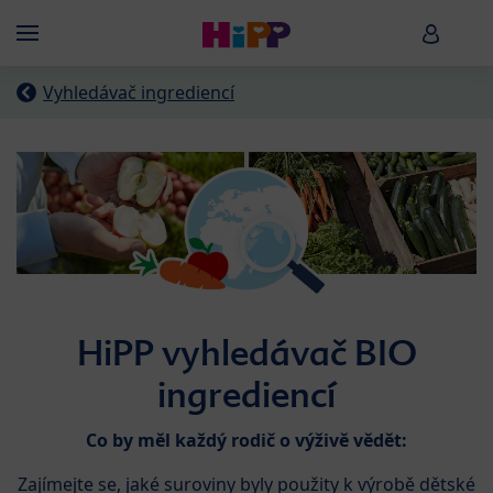
Skip to main content
HiPP B
Menü
Vyhledávač ingrediencí
HiPP vyhledávač BIO
ingrediencí
Co by měl každý rodič o výživě vědět:
Zajímejte se, jaké suroviny byly použity k výrobě dětské