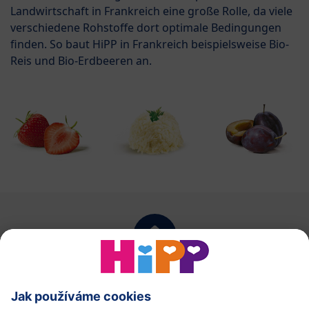
Landwirtschaft in Frankreich eine große Rolle, da viele
verschiedene Rohstoffe dort optimale Bedingungen
finden. So baut HiPP in Frankreich beispielsweise Bio-
Reis und Bio-Erdbeeren an.
zpět na začátek