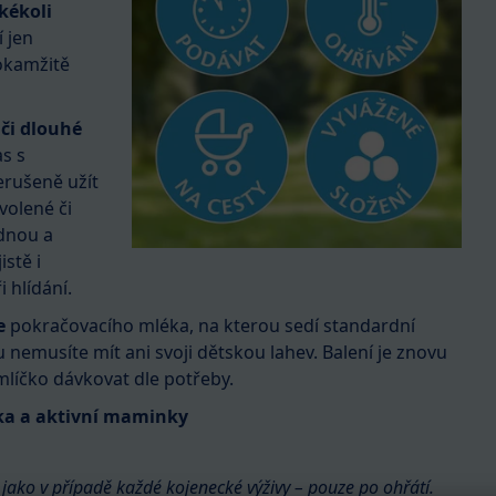
kékoli
í jen
 okamžitě
 či dlouhé
s s
rušeně užít
volené či
dnou a
istě i
 hlídání.
ce
pokračovacího mléka, na kterou sedí standardní
u nemusíte mít ani svoji dětskou lahev. Balení je znovu
 mlíčko dávkovat dle potřeby.
ka a aktivní maminky
jako v případě každé kojenecké výživy – pouze po ohřátí.