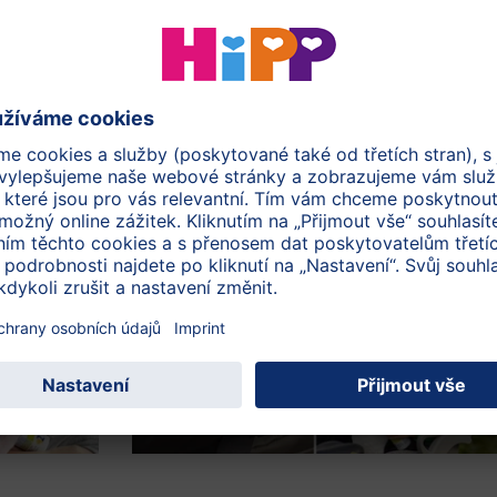
výživy je založeno na posledních výsledcích vědeckého
robě se intenzivně věnujeme již více než 50 let, a to navíc v
biotik® je naše nejnovější generace mléčné kojenecké
ýživovým požadavkům vašeho dítěte. V oblasti kojenecké
mbiotik® nový standard díky našim pečlivě vybraným BIO
 hodnotných složek. Takto poskytujete vašemu dítěti dobrý