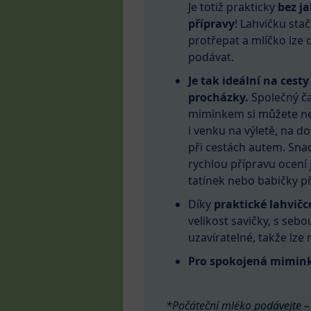
Je totiž prakticky
bez ja
přípravy
! Lahvičku stač
protřepat a mlíčko lze
podávat.
Je tak ideální na cesty
procházky.
Společný ča
miminkem si můžete ne
i venku na výletě, na do
při cestách autem. Sna
rychlou přípravu ocení j
tatínek nebo babičky při
Díky
praktické lahvič
velikost savičky, s sebo
uzavíratelné, takže lze
Pro spokojená mimin
*Počáteční mléko podávejte – 