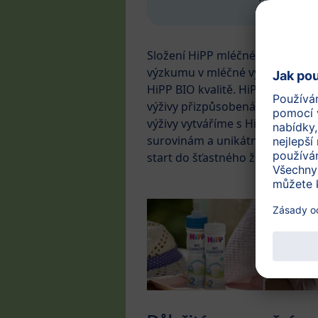
Složení HiPP mléčné kojenecké 
výzkumu v mléčné výživě, jejíž vý
HiPP BIO kvalitě. HiPP BIO Com
výživy přizpůsobená přesným v
výživy vytváříme s HiPP BIO Co
surovinám a unikátní kombinaci
start do šťastného života.