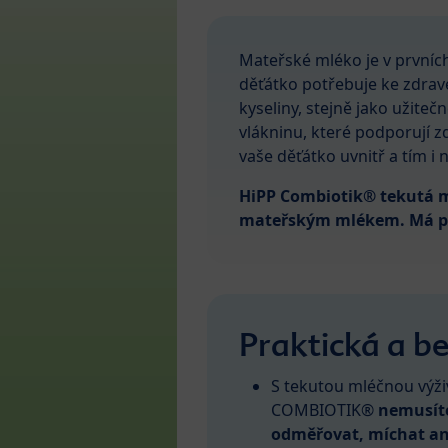
Mateřské mléko je v prvních 
děťátko potřebuje ke zdravé
kyseliny, stejně jako užite
vlákninu, které podporují z
vaše děťátko uvnitř a tím i 
HiPP Combiotik® tekutá m
mateřským mlékem. Má pra
Praktická a be
S tekutou mléčnou výž
COMBIOTIK®
nemusíte
odměřovat, míchat an