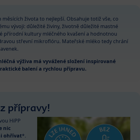
měsících života to nejlepší. Obsahuje totiž vše, co
mu vývoji: důležité živiny, životně důležité mastné
čné přírodní kultury mléčného kvašení a hodnotnou
dravou střevní mikroflóru. Mateřské mléko tedy chrání
navenek.
léčná výživa má vyvážené složení inspirované
ktické balení a rychlou přípravu.
z přípravy!
ivou HiPP
 nic
i ohřívat
*.