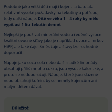
Podobně jako větší děti mají i kojenci a batolata
relativně vysoké požadavky na tekutiny a potřebují
tedy další nápoje.
Dítě ve věku 1 – 4 roky by mělo
vypít asi 1 litr tekutin denně.
Nejlepší je používat minerální vodu a ředěné vysoce
kvalitní ovocné šťávy jako je například ovoce a mrkev
HiPP, ale také čaje. Směs čaje a šťávy lze rozhodně
doporučit.
Nápoje jako coca-cola nebo další sladké limonády
obsahují příliš mnoho cukru, jsou vysoce kalorické, a
proto se nedoporučují. Nápoje, které jsou slazené
nebo obsahují kofein, by se neměly kojencům ani
malým dětem dávat.
Důležité: