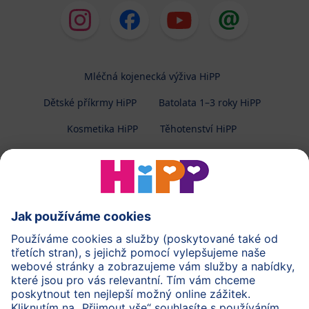
Mléčná kojenecká výživa HiPP
Dětské příkrmy HiPP
Batolata 1–3 roky HiPP
Kosmetika HiPP
Těhotenství HiPP
O společnosti HiPP
Kontakt
Ochrana osobních údajů
Zpracování osobních údajů (BabyClub)
Zpracování osobních údajů (Fotosoutěž)
Cookies a pravidla užívání webové stránky
Pravidla soutěže (Fotosoutěž)