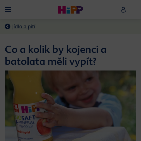
Skip to main content
HiPP B
Menü
Jídlo a pití
Co a kolik by kojenci a
batolata měli vypít?