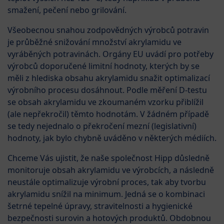
smažení, pečení nebo grilování.
Všeobecnou snahou zodpovědných výrobců potravin
je průběžné snižování množství akrylamidu ve
vyráběných potravinách. Orgány EU uvádí pro potřeby
výrobců doporučené limitní hodnoty, kterých by se
měli z hlediska obsahu akrylamidu snažit optimalizací
výrobního procesu dosáhnout. Podle měření D-testu
se obsah akrylamidu ve zkoumaném vzorku přiblížil
(ale nepřekročil) těmto hodnotám. V žádném případě
se tedy nejednalo o překročení mezní (legislativní)
hodnoty, jak bylo chybně uváděno v některých médiích.
Chceme Vás ujistit, že naše společnost Hipp důsledně
monitoruje obsah akrylamidu ve výrobcích, a následně
neustále optimalizuje výrobní proces, tak aby tvorbu
akrylamidu snížil na minimum. Jedná se o kombinaci
šetrné tepelné úpravy, stravitelnosti a hygienické
bezpečnosti surovin a hotových produktů. Obdobnou