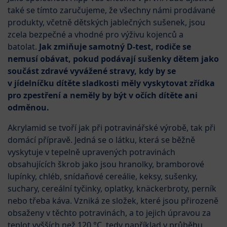
také se tímto zaručujeme, že všechny námi prodávané
produkty, včetně dětských jablečných sušenek, jsou
zcela bezpečné a vhodné pro výživu kojenců a
batolat.
Jak zmiňuje samotný D-test, rodiče se
nemusí obávat, pokud podávají sušenky dětem jako
součást zdravé vyvážené stravy, kdy by se
v jídelníčku dítěte sladkosti měly vyskytovat zřídka
pro zpestření a neměly by být v očích dítěte ani
odměnou.
Akrylamid se tvoří jak při potravinářské výrobě, tak při
domácí přípravě. Jedná se o látku, která se běžně
vyskytuje v tepelně upravených potravinách
obsahujících škrob jako jsou hranolky, bramborové
lupínky, chléb, snídaňové cereálie, keksy, sušenky,
suchary, cereální tyčinky, oplatky, knäckerbroty, perník
nebo třeba káva. Vzniká ze složek, které jsou přirozeně
obsaženy v těchto potravinách, a to jejich úpravou za
teplot vyšších než 120 °C, tedy například v průběhu