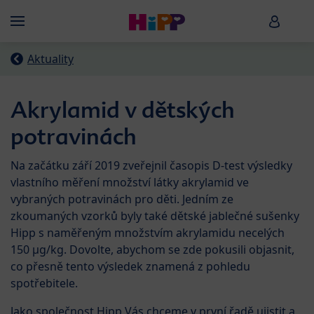
Skip to main content
HiPP B
Menü
Aktuality
Akrylamid v dětských
potravinách
Na začátku září 2019 zveřejnil časopis D-test výsledky
vlastního měření množství látky akrylamid ve
vybraných potravinách pro děti. Jedním ze
zkoumaných vzorků byly také dětské jablečné sušenky
Hipp s naměřeným množstvím akrylamidu necelých
150 μg/kg. Dovolte, abychom se zde pokusili objasnit,
co přesně tento výsledek znamená z pohledu
spotřebitele.
Jako společnost Hipp Vás chceme v první řadě ujistit a