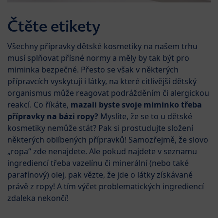
Čtěte etikety
Všechny přípravky dětské kosmetiky na našem trhu
musí splňovat přísné normy a měly by tak být pro
miminka bezpečné. Přesto se však v některých
přípravcích vyskytují i látky, na které citlivější dětský
organismus může reagovat podrážděním či alergickou
reakcí. Co říkáte,
mazali byste svoje miminko třeba
přípravky na bázi ropy?
Myslíte, že se to u dětské
kosmetiky nemůže stát? Pak si prostudujte složení
některých oblíbených přípravků! Samozřejmě, že slovo
„ropa“ zde nenajdete. Ale pokud najdete v seznamu
ingrediencí třeba vazelínu či minerální (nebo také
parafínový) olej, pak vězte, že jde o látky získávané
právě z ropy! A tím výčet problematických ingrediencí
zdaleka nekončí!