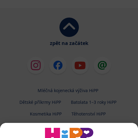
zpět na začátek
Mléčná kojenecká výživa HiPP
Dětské příkrmy HiPP
Batolata 1–3 roky HiPP
Kosmetika HiPP
Těhotenství HiPP
O společnosti HiPP
Kontakt