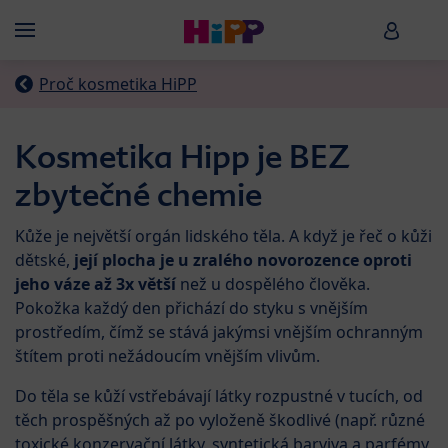
Skip to main content
HiPP B
Menü
Proč kosmetika HiPP
Kosmetika Hipp je BEZ
zbytečné chemie
Kůže je největší orgán lidského těla. A když je řeč o kůži
dětské,
její plocha
je u zralého novorozence oproti
jeho váze
až 3x větší
než u dospělého člověka.
Pokožka každý den přichází do styku s vnějším
prostředím, čímž se stává jakýmsi vnějším ochran­ným
štítem proti nežádoucím vnějším vlivům.
Do těla se kůží vstřebávají látky rozpustné v tucích, od
těch prospěšných až po vyloženě škodlivé (např. různé
toxické konzervační látky, syntetická barviva a parfémy