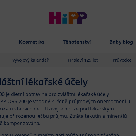
i
Kosmetika
Těhotenství
Baby blog
Vývojový kalendář
HiPP slaví 125 let
Průvodce
áštní lékařské účely
 je dietní potravina pro zvláštní lékařské účely
HiPP ORS 200 je vhodný k léčbě průjmových onemocnění u
e a u starších dětí. Užívejte pouze pod lékařským
je přirozenou léčbu průjmu. Ztráta tekutin a minerálů
tě kompenzována.
růjem u kojenců a malých dětí může způsobit závažné