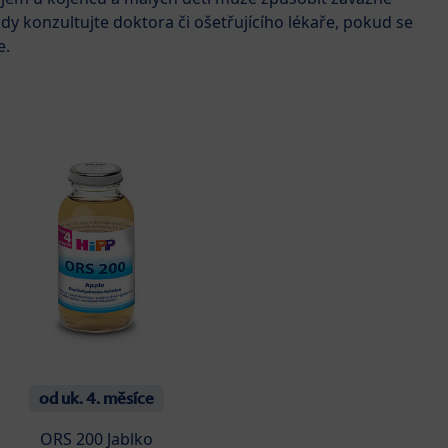
y konzultujte doktora či ošetřujícího lékaře, pokud se
e.
od uk. 4. měsíce
ORS 200 Jablko