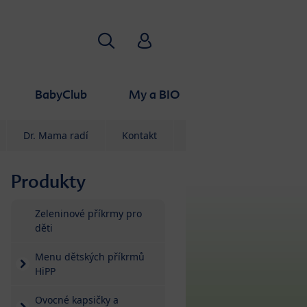
Vyhledávání
HiPP Babyclub
BabyClub
My a BIO
Dr. Mama radí
Kontakt
Produkty
Přejít na seznam produktů
Zeleninové příkrmy pro
děti
Menu dětských příkrmů
HiPP
Ovocné kapsičky a