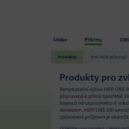
Skip to main content
Mléko
Příkrmy
Dět
Produkty
Proč HiPP příkrmy?
Produkty pro zvl
Rehydratační výživa HiPP ORS 200
připravená k přímé spotřebě. 
kojenců od ukončeného 4. měsíc
dohledem. HiPP ORS 200 umožňu
způsobená průjmem je okamži
Důležité upozornění: I lehký p