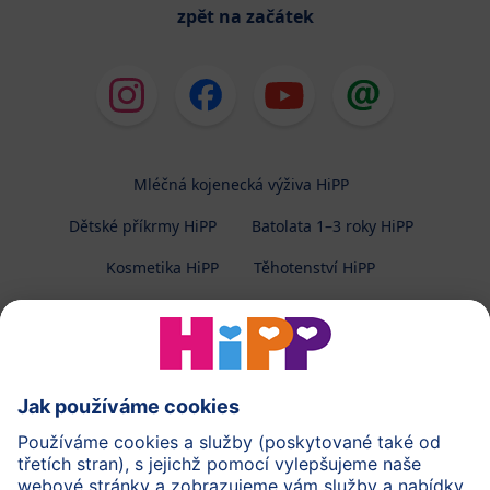
zpět na začátek
Mléčná kojenecká výživa HiPP
Dětské příkrmy HiPP
Batolata 1–3 roky HiPP
Kosmetika HiPP
Těhotenství HiPP
O společnosti HiPP
Kontakt
Ochrana osobních údajů
Zpracování osobních údajů (BabyClub)
Zpracování osobních údajů (Fotosoutěž)