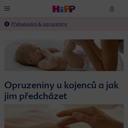
Skip to main content
HiPP B
Menü
Přebalování & opruzeniny
Opruzeniny u kojenců a jak
jim předcházet