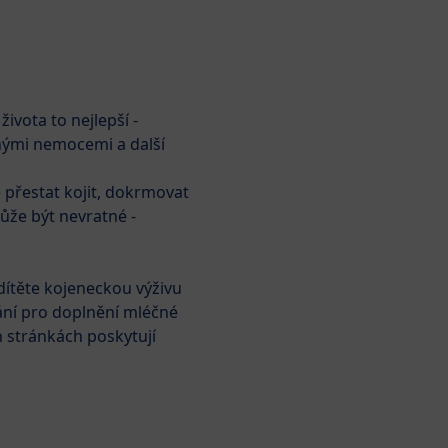
Vyhledávání
HiPP Babyclub
ivota to nejlepší -
BabyClub
My a BIO
znými nemocemi a další
 přestat kojit, dokrmovat
ojový kalendář
Kvalita
Probiotika a prebiotika
P
ůže být nevratné -
Produkty
Přejít na seznam produktů
 dítěte kojeneckou výživu
ání pro doplnění mléčné
HiPP COMBIOTIK®
h stránkách poskytují
HiPP HA COMBIOTIK®
HiPP Bříško
HiPP BIO Kozí mléko