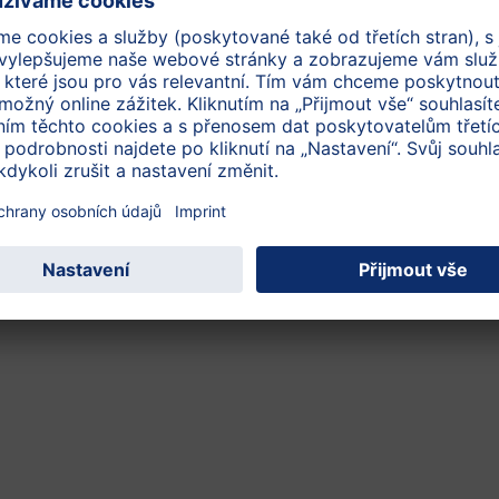
od narození
od narození
HiPP 1 BIO Kozí mléko
Počáteční mléčná
kojenecká výživa HiPP 1
BIO Combiotik® 300 g