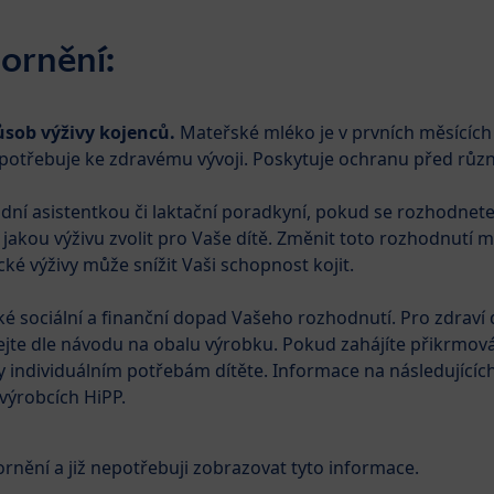
ornění:
ůsob výživy kojenců.
Mateřské mléko je v prvních měsících ž
i
Kosmetika
Těhotenství
Baby blog
ě potřebuje ke zdravému vývoji. Poskytuje ochranu před rů
dní asistentkou či laktační poradkyní, pokud se rozhodnete
HiPP Kozí mléko
HiPP JUNIOR COMBIOTIK®
Výv
kou výživu zvolit pro Vaše dítě. Změnit toto rozhodnutí m
ké výživy může snížit Vaši schopnost kojit.
aké sociální a finanční dopad Vašeho rozhodnutí. Pro zdraví
ejte dle návodu na obalu výrobku. Pokud zahájíte přikrmov
y individuálním potřebám dítěte. Informace na následujícíc
 výrobcích HiPP.
ění a již nepotřebuji zobrazovat tyto informace.