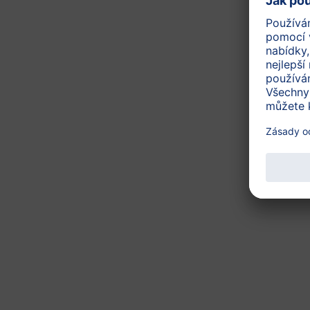
od uk. 6. měsíce
HiPP 2 BIO Kozí mléko
5
(14)