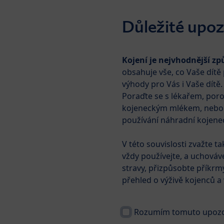
Skip to main content
Důležité upoz
Kojení je nejvhodnější zp
Mléko
Příkrmy
Dět
obsahuje vše, co Vaše dít
výhody pro Vás i Vaše dítě.
Poraďte se s lékařem, poro
Produkty
HiPP COMBIOTIK®
kojeneckým mlékem, nebo ja
používání náhradní kojenec
V této souvislosti zvažte t
vždy používejte, a uchováv
stravy, přizpůsobte příkrm
přehled o výživě kojenců a
Rozumím tomuto upozorn