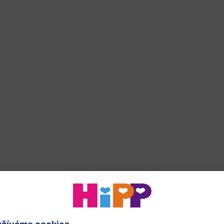
HiPP box na mléko
od narození
Počáteční mléčná
kojenecká výživa HiPP 1
BIO Combiotik® 22 g