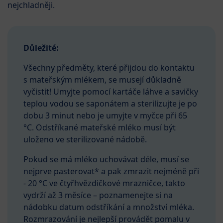
nejchladněji.
Důležité:
Všechny předměty, které přijdou do kontaktu
s mateřským mlékem, se musejí důkladně
vyčistit! Umyjte pomocí kartáče láhve a savičky
teplou vodou se saponátem a sterilizujte je po
dobu 3 minut nebo je umyjte v myčce při 65
°C. Odstříkané mateřské mléko musí být
uloženo ve sterilizované nádobě.
Pokud se má mléko uchovávat déle, musí se
nejprve pasterovat* a pak zmrazit nejméně při
- 20 °C ve čtyřhvězdičkové mrazničce, takto
vydrží až 3 měsíce – poznamenejte si na
nádobku datum odstříkání a množství mléka.
Rozmrazování je nejlepší provádět pomalu v