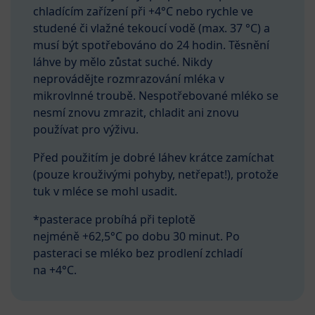
chladícím zařízení při +4°C nebo rychle ve
studené či vlažné tekoucí vodě (max. 37 °C) a
musí být spotřebováno do 24 hodin. Těsnění
láhve by mělo zůstat suché. Nikdy
neprovádějte rozmrazování mléka v
mikrovlnné troubě. Nespotřebované mléko se
nesmí znovu zmrazit, chladit ani znovu
používat pro výživu.
Před použitím je dobré láhev krátce zamíchat
(pouze krouživými pohyby, netřepat!), protože
tuk v mléce se mohl usadit.
*pasterace probíhá při teplotě
nejméně +62,5°C po dobu 30 minut. Po
pasteraci se mléko bez prodlení zchladí
na +4°C.