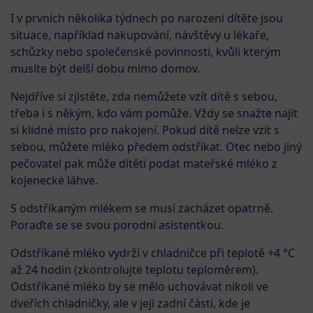
I v prvních několika týdnech po narození dítěte jsou
situace, například nakupování, návštěvy u lékaře,
schůzky nebo společenské povinnosti, kvůli kterým
musíte být delší dobu mimo domov.
Nejdříve si zjistěte, zda nemůžete vzít dítě s sebou,
třeba i s někým, kdo vám pomůže. Vždy se snažte najít
si klidné místo pro nakojení. Pokud dítě nelze vzít s
sebou, můžete mléko předem odstříkat. Otec nebo jiný
pečovatel pak může dítěti podat mateřské mléko z
kojenecké láhve.
S odstříkaným mlékem se musí zacházet opatrně.
Poraďte se se svou porodní asistentkou.
Odstříkané mléko vydrží v chladničce při teplotě +4 °C
až 24 hodin (zkontrolujte teplotu teploměrem).
Odstříkané mléko by se mělo uchovávat nikoli ve
dveřích chladničky, ale v její zadní části, kde je