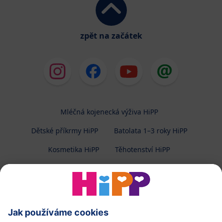
zpět na začátek
Mléčná kojenecká výživa HiPP
Dětské příkrmy HiPP
Batolata 1–3 roky HiPP
Kosmetika HiPP
Těhotenství HiPP
O společnosti HiPP
Kontakt
Ochrana osobních údajů
Zpracování osobních údajů (BabyClub)