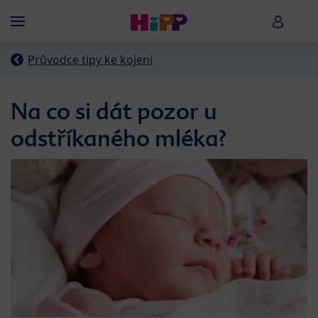
Skip to main content
HiPP B
Menü
Průvodce tipy ke kojení
Na co si dát pozor u
odstříkaného mléka?