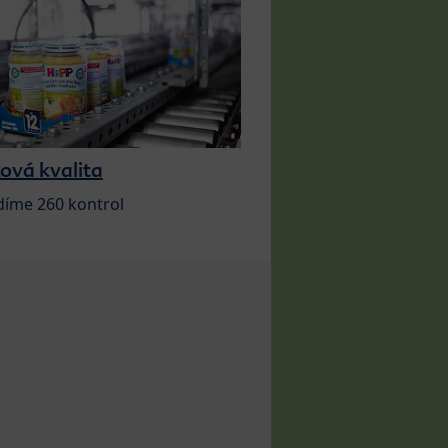
ová kvalita
díme 260 kontrol