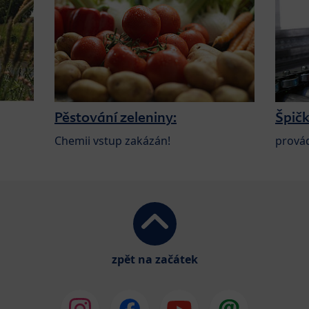
Pěstování zeleniny:
Špičk
Chemii vstup zakázán!
prová
zpět na začátek