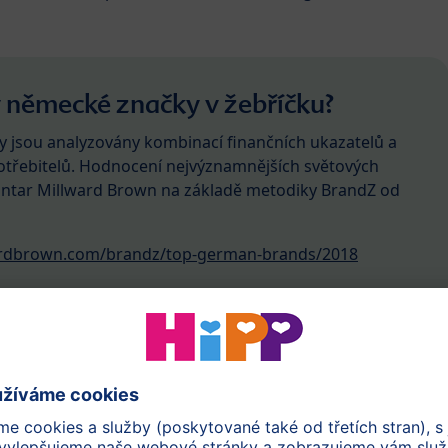
y německé značky v žebříčku?
 jsou analyzovány kombinací finančních ukazatelů a
řebitelů. Hodnocení nejvýznamnějších světových
antar Millward Brown na základě metodiky BrandZ od
ardbrown.com/brandz/top-german-brands/2018