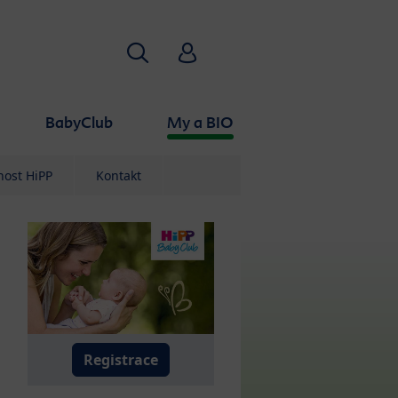
Vyhledávání
HiPP Babyclub
BabyClub
My a BIO
nost HiPP
Kontakt
Registrace