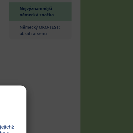
Nejvýznamnější
(current)
německá značka
Německý ÖKO-TEST:
obsah arsenu