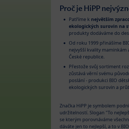
Proč je HiPP nejvý
Patříme k
největším zpra
ekologických surovin na s
produkty dodáváme do desí
Od roku 1999 přinášíme BI
nejvyšší kvality maminkám 
České republice.
Přestože svůj sortiment ro
zůstává věrní svému půvo
poslání - produkci BIO dětsk
ekologických surovin a průb
Značka HiPP je symbolem podnik
udržitelností. Slogan "To nejlep
se kterým porovnáváme všechny n
dáváte jen to nejlepší, a to v B