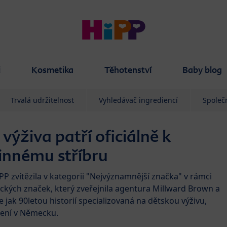
i
Kosmetika
Těhotenství
Baby blog
Trvalá udržitelnost
Vyhledávač ingrediencí
Společ
výživa patří oficiálně k
nnému stříbru
PP zvítězila v kategorii "Nejvýznamnější značka" v rámci
ckých značek, který zveřejnila agentura Millward Brown a
e jak 90letou historií specializovaná na dětskou výživu,
aření v Německu.