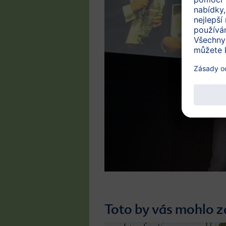
Toto by vás mohlo z