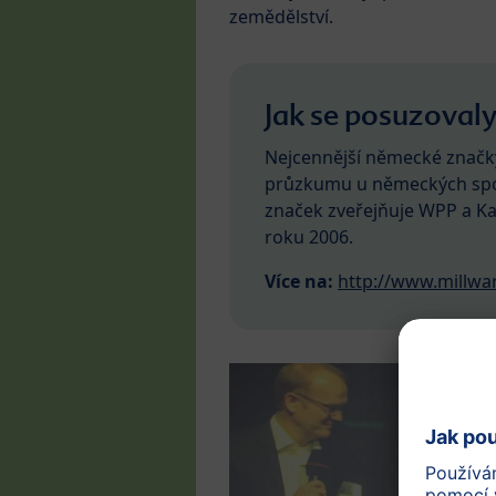
zemědělství.
Jak se posuzoval
Nejcennější německé značky
průzkumu u německých spot
značek zveřejňuje WPP a K
roku 2006.
Více na:
http://www.millw