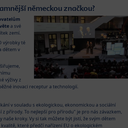
znamnější německou značkou?
covatelům
věte
a své
tek zemí.
O výrobky té
a dětem v
zšiřujeme,
dnímu
é výživy z
ěžné inovaci receptur a technologií.
ání v souladu s ekologickou, ekonomickou a sociální
ší z přírody. To nejlepší pro přírodu" je pro nás závazkem,
aše kroky. Vy si tak můžete být jistí, že svým dětem
IO kvalitě, které předčí nařízení EU o ekologickém