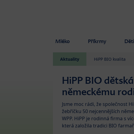
Skip to main content
Mléko
Příkrmy
Dět
Aktuality
HiPP BIO kvalita
HiPP BIO dětská 
německému rodi
Jsme moc rádi, že společnost Hi
žebříčku 50 nejcennějších něme
WPP. HiPP je rodinná firma s víc
která založila tradici BIO farm