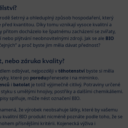
lství?
írodě šetrný a ohleduplný způsob hospodaření, který
před kvantitou. Díky tomu vznikají vysoce kvalitní a
by přitom docházelo ke špatnému zacházení se zvířaty,
 nebo plýtvání neobnovitelnými zdroji. Jak se ale
BIO
yčejných” a proč byste jim měla dávat přednost?
, nebo záruka kvality?
jídlem odbývat, nejpozději v
těhotenství
byste si měla
vyky, které po
porodu
přenesete i na miminko.
enců
i
batolat
je totiž výjimečně citlivý. Potraviny určené
 styku s umělými hnojivy, postřiky a dalšími chemikáliemi.
pisy splňuje, může nést označení BIO.
znamená, že výrobek neobsahuje látky, které by vašemu
 kvalitní BIO produkt nicméně poznáte podle toho, že se
ohem přísnějšími kritérii. Kojenecká výživa i