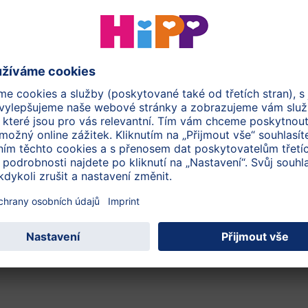
leninových i masových příkrmů, mléčných a obilných
ačinek. Mimoto v nabídce navíc najdete také extra jemné
éka, krémy a další kosmetiku s mandlovým olejem v BIO
ělí bez ohledu na věk.