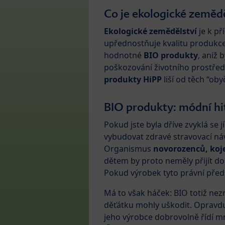
Co je ekologické zemědě
Ekologické zemědělství
je k př
upřednostňuje kvalitu produkce 
hodnotné
BIO produkty
, aniž 
poškozování životního prostředí
produkty HiPP
liší od těch “ob
BIO produkty: módní hit
Pokud jste byla dříve zvyklá se 
vybudovat zdravé stravovací ná
Organismus
novorozenců, koj
dětem by proto neměly přijít do
Pokud výrobek tyto právní před
Má to však háček: BIO totiž ne
děťátku mohly uškodit. Opravdu
jeho výrobce dobrovolně řídí mn