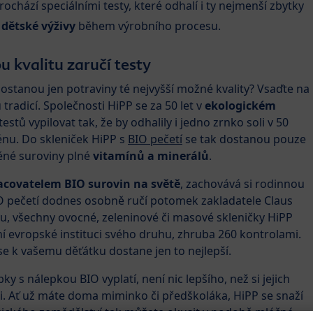
ochází speciálními testy, které odhalí i ty nejmenší zbytky
i
dětské výživy
během výrobního procesu.
u kvalitu zaručí testy
dostanou jen potraviny té nejvyšší možné kvality? Vsaďte na
radicí. Společnosti HiPP se za 50 let v
ekologickém
stů vypilovat tak, že by odhalily i jedno zrnko soli v 50
nu. Do skleniček HiPP s
BIO pečetí
se tak dostanou pouze
děné suroviny plné
vitamínů a minerálů
.
acovatelem BIO surovin na světě
, zachovává si rodinnou
BIO pečetí dodnes osobně ručí potomek zakladatele Claus
álu, všechny ovocné, zeleninové či masové skleničky HiPP
ní evropské instituci svého druhu, zhruba 260 kontrolami.
 se k vašemu děťátku dostane jen to nejlepší.
y s nálepkou BIO vyplatí, není nic lepšího, než si jejich
i. Ať už máte doma miminko či předškoláka, HiPP se snaží
gického zemědělství tak můžete okusit v podobě mléčné