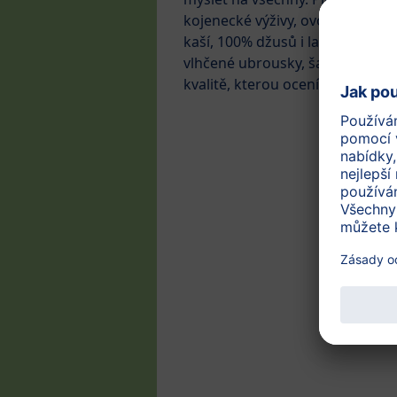
kojenecké výživy, ovocných, ze
kaší, 100% džusů i lahodných sv
vlhčené ubrousky, šampony, ml
kvalitě, kterou ocení děti i dosp