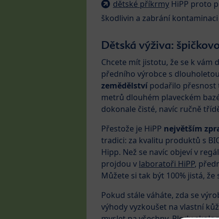
dětské příkrmy
HiPP proto pr
škodlivin a zabrání kontaminac
Dětská výživa: špičkovo
Chcete mít jistotu, že se k vám 
předního výrobce s dlouholetou t
zemědělství
podařilo přesnost te
metrů dlouhém plaveckém bazé
dokonale čisté, navíc ručně tří
Přestože je HiPP
největším zpr
tradici: za kvalitu produktů s 
Hipp. Než se navíc objeví v reg
projdou v
laboratoři HiPP
, před
Můžete si tak být 100% jistá, že
Pokud stále váháte, zda se výrobk
výhody vyzkoušet na vlastní kůž
myslet na všechny. Plody ekolo