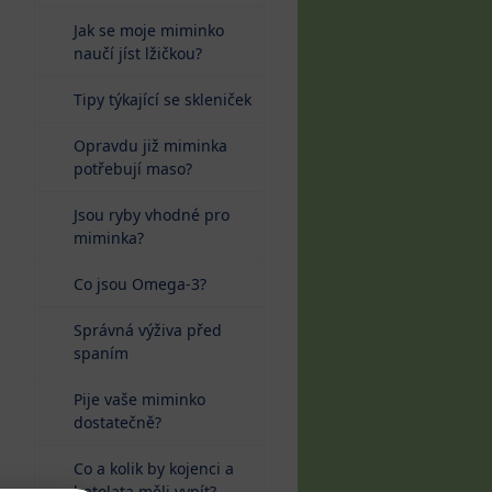
Jak se moje miminko
naučí jíst lžičkou?
Tipy týkající se skleniček
Opravdu již miminka
potřebují maso?
Jsou ryby vhodné pro
miminka?
Co jsou Omega-3?
Správná výživa před
spaním
Pije vaše miminko
dostatečně?
Co a kolik by kojenci a
batolata měli vypít?