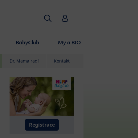
Vyhledávání
HiPP Babyclub
BabyClub
My a BIO
Dr. Mama radí
Kontakt
Registrace