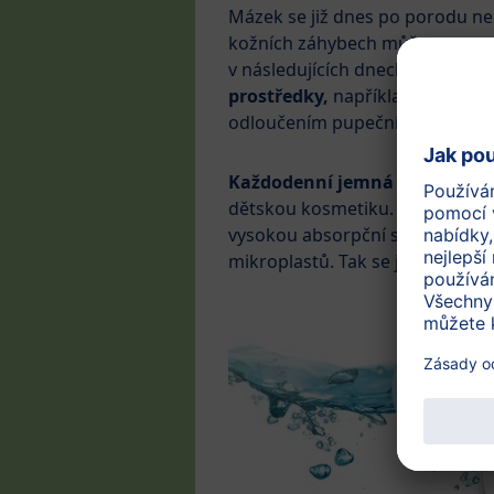
Mázek se již dnes po porodu neo
kožních záhybech můžete naopak
v následujících dnech ji lze zač
prostředky,
například HiPP ple
odloučením pupečního pahýlku
Každodenní jemná hygiena zad
dětskou kosmetiku. Dětské ubro
vysokou absorpční schopností. 
mikroplastů. Tak se jemné děts