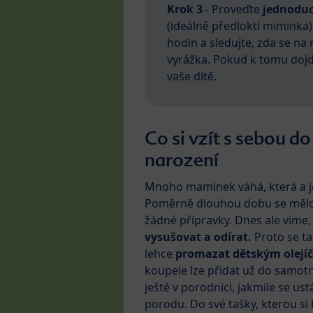
Krok 3
- Proveďte
jednoduc
(ideálně předloktí miminka
hodin a sledujte, zda se na 
vyrážka. Pokud k tomu dojd
vaše dítě.
Co si vzít s sebou do
narození
Mnoho maminek váhá, která a je
Poměrně dlouhou dobu se mělo 
žádné přípravky. Dnes ale víme
vysušovat a odírat.
Proto se t
lehce
promazat dětským olejí
koupele lze přidat už do samo
ještě v porodnici, jakmile se ust
porodu. Do své tašky, kterou si