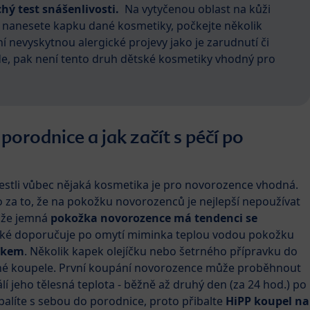
hý test snášenlivosti.
Na vytyčenou oblast na kůži
) nanesete kapku dané kosmetiky, počkejte několik
ní nevyskytnou alergické projevy jako je zarudnutí či
e, pak není tento druh dětské kosmetiky vhodný pro
 porodnice a jak začít s péčí po
stli vůbec nějaká kosmetika je pro novorozence vhodná.
za to, že na pokožku novorozenců je nejlepší nepoužívat
, že jemná
pokožka novorozence má tendenci se
aké doporučuje po omytí miminka teplou vodou pokožku
čkem
. Několik kapek olejíčku nebo šetrného přípravku do
tné koupele. První koupání novorozence může proběhnout
álí jeho tělesná teplota - běžně až druhý den (za 24 hod.) po
 balíte s sebou do porodnice, proto přibalte
HiPP koupel na