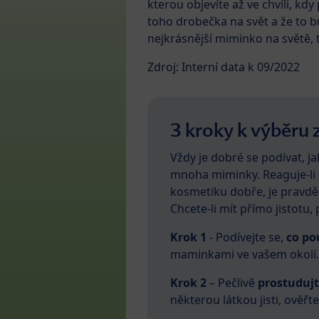
kterou objevíte až ve chvíli, kdy
toho drobečka na svět a že to b
nejkrásnější miminko na světě, to
Zdroj: Interní data k 09/2022
3 kroky k výběru
Vždy je dobré se podívat, 
mnoha miminky. Reaguje-li
kosmetiku dobře, je pravdě
Chcete-li mít přímo jistot
Krok 1
- Podívejte se,
co po
maminkami ve vašem okolí.
Krok 2
– Pečlivě
prostuduj
některou látkou jisti, ověřte 