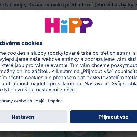
dstraňuje, chrání miminko před infekcí. Jeho větší zbytky v
 rozetřít po tělíčku. Pokud to pokožka miminka vyžaduje,
ít pravidelně promazávat
hydratačními a zvláčňujícími
ťovým olejem. Pravidelné koupání můžete zahájit ještě před
.
ečku je druhou oblastí
, kde je vhodné použít kvalitní
usky HiPP Soft & Pur mají výjimečně jemná vlákna s
Obsahují 99,9 % vody a jsou zcela bez parfémů a
ké pokožky nedotkne prakticky žádná zbytečná chemie.