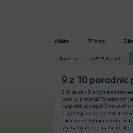
Skip to main content
Mléko
Příkrmy
Dět
Produkty
HiPP Babysanft
9 z 10 porodnic
Blíží se den D a vy máte hromad
Jsem připravená? Zvládnu to? Ja
moje dítě vypadat? Ženské tělo 
připravuje na porod celých dev
takže nepochybujte o tom, že to
My mámy v sobě máme neskuteč