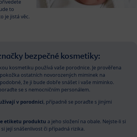
 přivedete
ude to
 je jistá věc.
 značky bezpečné kosmetiky:
jakou kosmetiku používá vaše porodnice. Je prověřena
 pokožka ostatních novorozených miminek na
podobné, že ji bude dobře snášet i vaše miminko.
u, poraďte se s nemocničním personálem.
užívají v porodnici
, případně se poraďte s jinými
te etiketu produktu
a jeho složení na obale. Nejste-li si
si její snášenlivost či případná rizika.