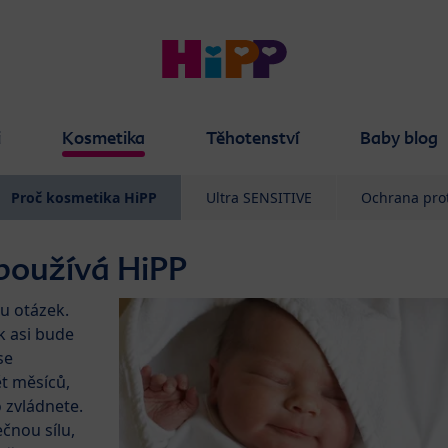
i
Kosmetika
Těhotenství
Baby blog
Proč kosmetika HiPP
Ultra SENSITIVE
Ochrana prot
 používá HiPP
u otázek.
k asi bude
se
ět měsíců,
 zvládnete.
nou sílu,