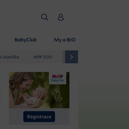
Vyhledávání
HiPP Babyclub
BabyClub
My a BIO
i sluníčku
HiPP ZOO
Průvodce
Kontakt
Registrace