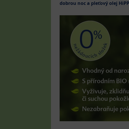
dobrou noc a pleťový olej HiP