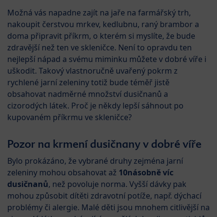
Možná vás napadne zajít na jaře na farmářský trh,
nakoupit čerstvou mrkev, kedlubnu, raný brambor a
doma připravit příkrm, o kterém si myslíte, že bude
zdravější než ten ve skleničce. Není to opravdu ten
nejlepší nápad a svému miminku můžete v dobré víře i
uškodit. Takový vlastnoručně uvařený pokrm z
rychlené jarní zeleniny totiž bude téměř jistě
obsahovat nadměrné množství dusičnanů a
cizorodých látek. Proč je někdy lepší sáhnout po
kupovaném příkrmu ve skleničce?
Pozor na krmení dusičnany v dobré víře
Bylo prokázáno, že vybrané druhy zejména jarní
zeleniny mohou obsahovat až
10násobně víc
dusičnanů
, než povoluje norma. Vyšší dávky pak
mohou způsobit dítěti zdravotní potíže, např. dýchací
problémy či alergie. Malé děti jsou mnohem citlivější na