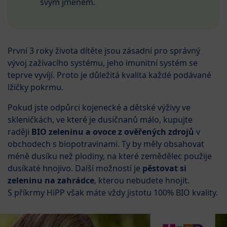
svým jménem.
První 3 roky života dítěte jsou zásadní pro správný
vývoj zažívacího systému, jeho imunitní systém se
teprve vyvíjí. Proto je důležitá kvalita každé podávané
lžičky pokrmu.
Pokud jste odpůrci kojenecké a dětské výživy ve
skleničkách, ve které je dusičnanů málo, kupujte
raději
BIO zeleninu a ovoce z ověřených zdrojů
v
obchodech s biopotravinami. Ty by měly obsahovat
méně dusíku než plodiny, na které zemědělec použije
dusíkaté hnojivo. Další možností je
pěstovat si
zeleninu na zahrádce
, kterou nebudete hnojit.
S příkrmy HiPP však máte vždy jistotu 100% BIO kvality.