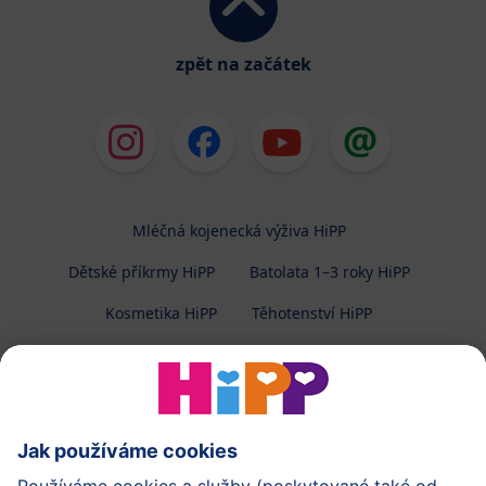
zpět na začátek
Mléčná kojenecká výživa HiPP
Dětské příkrmy HiPP
Batolata 1–3 roky HiPP
Kosmetika HiPP
Těhotenství HiPP
O společnosti HiPP
Kontakt
Ochrana osobních údajů
Zpracování osobních údajů (BabyClub)