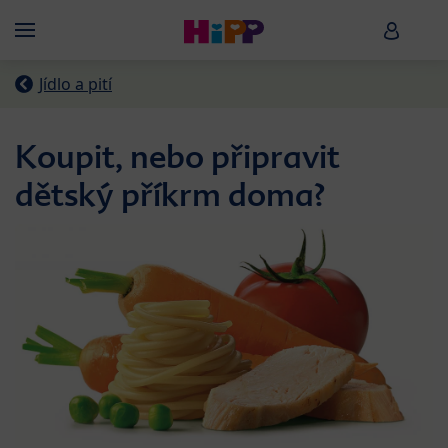
Skip to main content
HiPP B
Menü
Jídlo a pití
Koupit, nebo připravit
dětský příkrm doma?