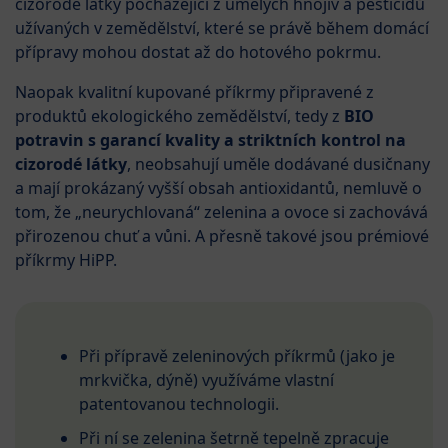
cizorodé látky pocházející z umělých hnojiv a pesticidů
užívaných v zemědělství, které se právě během domácí
přípravy mohou dostat až do hotového pokrmu.
Naopak kvalitní kupované příkrmy připravené z
produktů ekologického zemědělství, tedy z
BIO
potravin s garancí kvality a striktních kontrol na
cizorodé látky
, neobsahují uměle dodávané dusičnany
a mají prokázaný vyšší obsah antioxidantů, nemluvě o
tom, že „neurychlovaná“ zelenina a ovoce si zachovává
přirozenou chuť a vůni. A přesně takové jsou prémiové
příkrmy HiPP.
Při přípravě zeleninových příkrmů (jako je
mrkvička, dýně) využíváme vlastní
patentovanou technologii.
Při ní se zelenina šetrně tepelně zpracuje