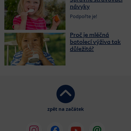
návyky
Podpořte je!
Proč je mléčná
batolecí výživa tak
důležitá?
zpět na začátek