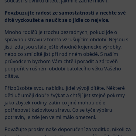
součástí slovníku dítěte, jakmile začne mluvit.
Povzbuzujte radost ze samostatnosti a nechte své
dítě vyzkoušet a naučit se o jídle co nejvíce.
Mnoho rodičů je trochu bezradných, pokud jde o
správnou stravu v tomto vzrušujícím období. Nejsou si
jisti, zda jsou stále ještě vhodné kojenecké výrobky,
nebo co smí dítě jíst při rodinném obědě. S naším
průvodcem bychom Vám chtěli poradit a zárověň
podpořit v rušném období batolecího věku Vašeho
dítěte.
Přizpůsobte svou nabídku jídel vývoji dítěte. Některé
děti už umějí dobře žvýkat a chtějí jíst stejné pokrmy
jako zbytek rodiny, zatímco jiné mohou déle
potřebovat kašovitou stravu. Co se týče výběru
potravin, je zde jen velmi málo omezení.
Považujte prosím naše doporučení za vodítko, nikoli za