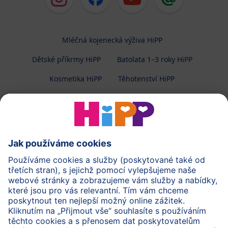
Mléčná kojenecká výživa HiPP
Dětské příkrmy HiPP
Batolata 1–3 roky HiPP
Kosmetika HiPP
Těhotenství HiPP
O společnosti HiPP
Kontakt
Ochrana osobních údajů
Zpracování osobních údajů (BabyClub)
Zpracování osobních údajů (Fotosoutěž)
Cookies a pravidla užívání webové stránky
Pravidla soutěže (Fotosoutěž)
Všeobecné podmínky
Práva
Imprint