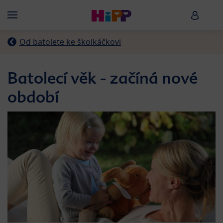
Skip to main content
HiPP B
Menü
Od batolete ke školkáčkovi
Batolecí věk - začíná nové
období