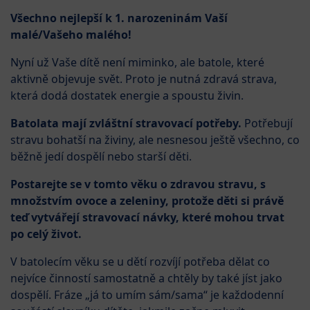
Všechno nejlepší k 1. narozeninám Vaší
malé/Vašeho malého!
Nyní už Vaše dítě není miminko, ale batole, které
aktivně objevuje svět. Proto je nutná zdravá strava,
která dodá dostatek energie a spoustu živin.
Batolata mají zvláštní stravovací potřeby.
Potřebují
stravu bohatší na živiny, ale nesnesou ještě všechno, co
běžně jedí dospělí nebo starší děti.
Postarejte se v tomto věku o zdravou stravu, s
množstvím ovoce a zeleniny, protože děti si právě
teď vytvářejí stravovací návky, které mohou trvat
po celý život.
V batolecím věku se u dětí rozvíjí potřeba dělat co
nejvíce činností samostatně a chtěly by také jíst jako
dospělí. Fráze „já to umím sám/sama“ je každodenní