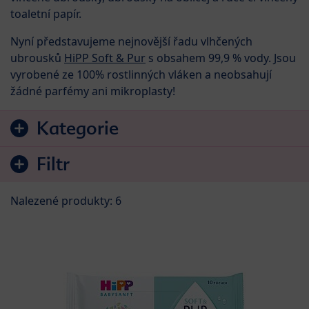
toaletní papír.
Nyní představujeme nejnovější řadu vlhčených
ubrousků
HiPP Soft & Pur
s obsahem 99,9 % vody. Jsou
vyrobené ze 100% rostlinných vláken a neobsahují
žádné parfémy ani mikroplasty!
Přejít na seznam produktů
Kategorie
Filtr
Nalezené produkty: 6