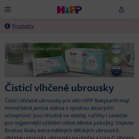
Skip to main content
HiPP B
Menü
Produkty
Čisticí vlhčené ubrousky
Čisticí vlhčené ubrousky pro děti HiPP Babysanft mají
mimořádně jemná vlákna s vysokou absorpční
schopností. Jsou vhodné na obličej, ručičky i zadeček
pro nejjemnější očištění citlivé dětské pokožky. Objevte
širokou škálu extra měkkých dětských ubrousků:
vlhčené ubrousky, ubrousky na obličej a ruce či vlhčený