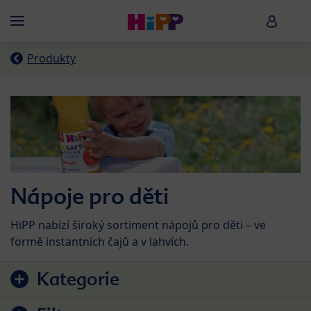
Skip to main content
HiPP B
Menü
Produkty
Nápoje pro děti
HiPP nabízí široký sortiment nápojů pro děti – ve
formě instantních čajů a v lahvích.
Přejít na seznam produktů
Kategorie