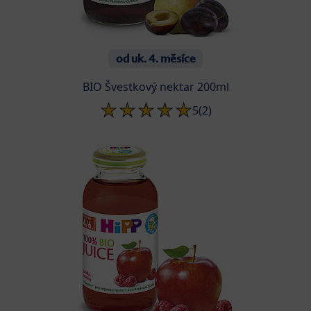
od uk. 4. měsíce
BIO Švestkový nektar 200ml
5
(2)