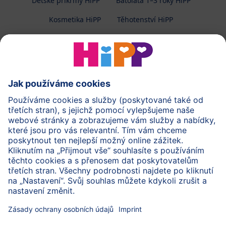
Dětské příkrmy HiPP
Batolata 1–3 roky HiPP
Kosmetika HiPP
Těhotenství HiPP
O společnosti HiPP
Kontakt
Ochrana osobních údajů
Zpracování osobních údajů (BabyClub)
Zpracování osobních údajů (Fotosoutěž)
Cookies a pravidla užívání webové stránky
Pravidla soutěže (Fotosoutěž)
Všeobecné podmínky
Práva
Imprint
Zabezpečte přenos dat pomocí šifrování