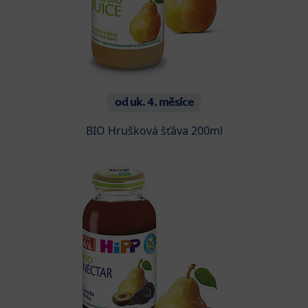
od uk. 4. měsíce
BIO Hrušková šťáva 200ml