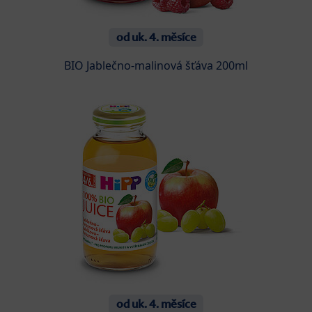
od uk. 4. měsíce
BIO Jablečno-malinová šťáva 200ml
od uk. 4. měsíce