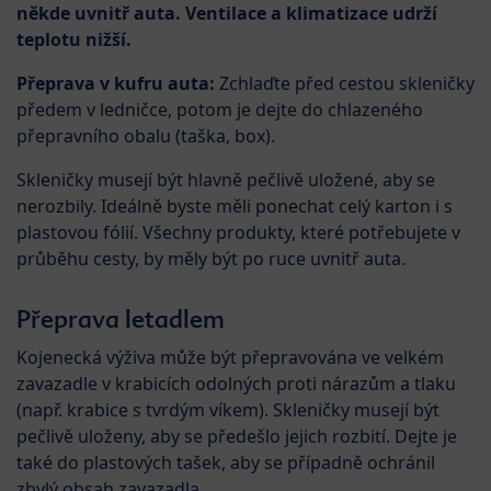
někde uvnitř auta. Ventilace a klimatizace udrží
teplotu nižší.
Přeprava v kufru auta:
Zchlaďte před cestou skleničky
předem v ledničce, potom je dejte do chlazeného
přepravního obalu (taška, box).
Skleničky musejí být hlavně pečlivě uložené, aby se
nerozbily. Ideálně byste měli ponechat celý karton i s
plastovou fólií. Všechny produkty, které potřebujete v
průběhu cesty, by měly být po ruce uvnitř auta.
Přeprava letadlem
Kojenecká výživa může být přepravována ve velkém
zavazadle v krabicích odolných proti nárazům a tlaku
(např. krabice s tvrdým víkem). Skleničky musejí být
pečlivě uloženy, aby se předešlo jejich rozbití. Dejte je
také do plastových tašek, aby se případně ochránil
zbylý obsah zavazadla.