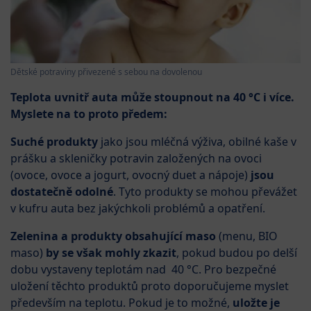
Dětské potraviny přivezené s sebou na dovolenou
Teplota uvnitř auta může stoupnout na 40 °C i více.
Myslete na to proto předem:
Suché produkty
jako jsou mléčná výživa, obilné kaše v
prášku a skleničky potravin založených na ovoci
(ovoce, ovoce a jogurt, ovocný duet a nápoje)
jsou
dostatečně odolné
. Tyto produkty se mohou převážet
v kufru auta bez jakýchkoli problémů a opatření.
Zelenina a produkty obsahující maso
(menu, BIO
maso)
by se však mohly zkazit
, pokud budou po delší
dobu vystaveny teplotám nad 40 °C. Pro bezpečné
uložení těchto produktů proto doporučujeme myslet
především na teplotu. Pokud je to možné,
uložte je