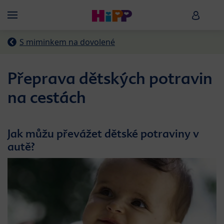
Skip to main content
HiPP B
Menü
S miminkem na dovolené
Přeprava dětských potravin
na cestách
Jak můžu převážet dětské potraviny v
autě?