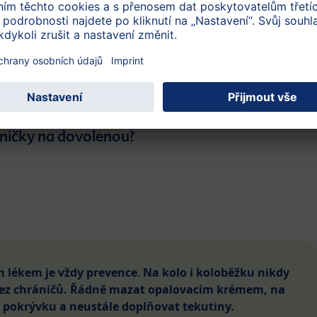
a zajímavých motivů
alení a nepálivé variantě
užití v kapkách
štípance
ště
rničky na dovolenou?
m lékem je vždy prevence
.
Na kolo i koloběžku nikdy
 bez chráničů. Řádně mazat opalovacím krémem, na
pokrývku a neustále doplňovat tekutiny.