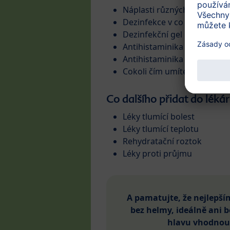
Náplasti různých velikostí 
Dezinfekce v co nejmenším b
Dezinfekční gel na ruce
Antihistaminika pro vnitřní 
Antihistaminika lokální na 
Cokoli čím umíte vyndat klí
Co dalšího přidat do léká
Léky tlumící bolest
Léky tlumící teplotu
Rehydratační roztok
Léky proti průjmu
A pamatujte, že
nejlepší
bez helmy, ideálně ani
hlavu vhodnou 