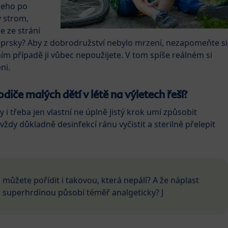
všeho po
ý strom,
e ze strání
 paprsky? Aby z dobrodružství nebylo mrzení, nezapomeňte si
lním případě ji vůbec nepoužijete. V tom spíše reálném si
ni.
odiče malých dětí v létě na výletech řeší?
 i třeba jen vlastní ne úplně jistý krok umí způsobit
ždy důkladně desinfekcí ránu vyčistit a sterilně přelepit
i můžete pořídit i takovou, která nepálí? A že náplast
i superhrdinou působí téměř analgeticky? J