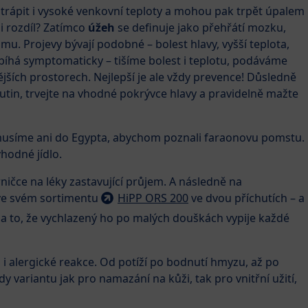
trápit i vysoké venkovní teploty a mohou pak trpět úpalem
mi rozdíl? Zatímco
úžeh
se definuje jako přehřátí mozku,
mu. Projevy bývají podobné – bolest hlavy, vyšší teplota,
bíhá symptomaticky – tišíme bolest i teplotu, podáváme
ějších prostorech. Nejlepší je ale vždy prevence! Důsledně
utin, trvejte na vhodné pokrývce hlavy a pravidelně mažte
emusíme ani do Egypta, abychom poznali faraonovu pomstu.
hodné jídlo.
rničce na léky zastavující průjem. A následně na
 ve svém sortimentu
HiPP ORS 200
ve dvou příchutích – a
a to, že vychlazený ho po malých douškách vypije každé
i alergické reakce. Od potíží po bodnutí hmyzu, až po
dy variantu jak pro namazání na kůži, tak pro vnitřní užití,