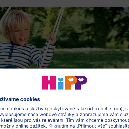
 či batohu na výlet?