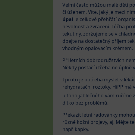
Velmi často můžou malé děti po
či úžehem. Víte, jaký je mezi ni
úpal
je celkové přehřátí organis
nevolnost a zvracení. Léčba pro
tekutiny, zdržujeme se v chladn
dbejte na dostatečný příjem tek
vhodným opalovacím krémem.
Při letních dobrodružstvích n
Někdy postačí i třeba ne úplně v
I proto je potřeba myslet v léká
rehydratační roztoky. HiPP má
u toho jablečného vám ručíme z
dítko bez problémů.
Překazit letní radovánky mohou 
různé kožní projevy, aj. Mějte te
např. kapky.