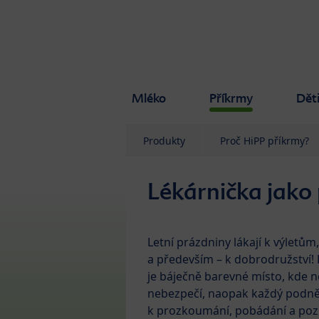
Skip to main content
Mléko
Příkrmy
Dět
Produkty
Proč HiPP příkrmy?
Lékárnička jako
Letní prázdniny lákají k výletů
a především – k dobrodružství! 
je báječně barevné místo, kde n
nebezpečí, naopak každý podnět
k prozkoumání, pobádání a poz