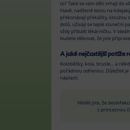
to? Také se vám děti vrhají do 
hlavě, nadšeně lezou na kdejak
překonávají překážky, kloužou s
dolů, užívají se teplé sluneční
vždy přibalit lékárničku. V ideá
budete děkovat, že jste připrave
A jaké nejčastější potíže r
Koloběžky, kola, brusle… a někdy
pořádnou odřeninu. Důležité je v
náplastí.
Věděli jste, že desinfekc
s princeznou č