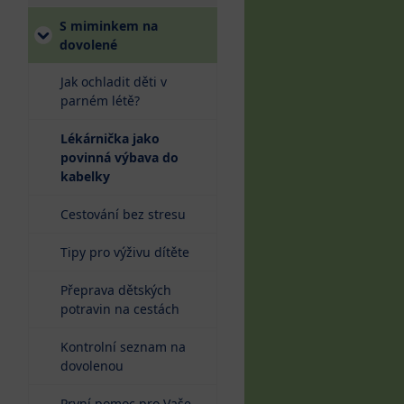
S miminkem na
dovolené
Jak ochladit děti v
parném létě?
Lékárnička jako
povinná výbava do
(current)
kabelky
Cestování bez stresu
Tipy pro výživu dítěte
Přeprava dětských
potravin na cestách
Kontrolní seznam na
dovolenou
První pomoc pro Vaše