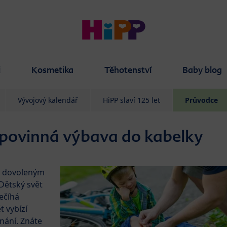
i
Kosmetika
Těhotenství
Baby blog
Vývojový kalendář
HiPP slaví 125 let
Průvodce
 povinná výbava do kabelky
m, dovoleným
Dětský svět
ečíhá
 vybízí
nání. Znáte