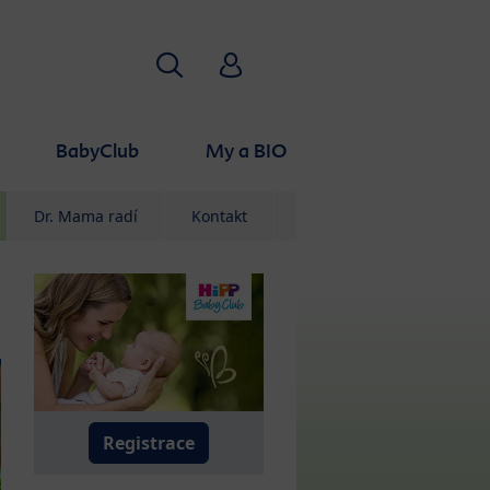
Vyhledávání
HiPP Babyclub
BabyClub
My a BIO
Dr. Mama radí
Kontakt
Registrace