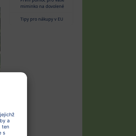
miminko na dovolené
Tipy pro nákupy v EU