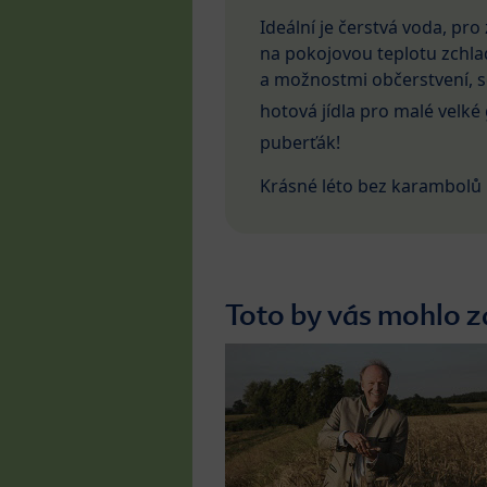
Ideální je čerstvá voda, pr
na pokojovou teplotu zchladl
a možnostmi občerstvení, 
hotová jídla pro malé velk
puberťák!
Krásné léto bez karambolů 
Toto by vás mohlo z