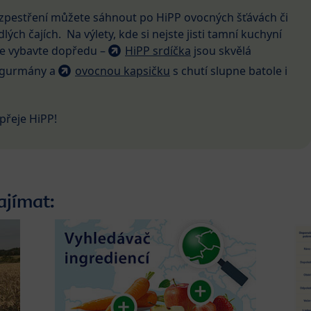
o zpestření můžete sáhnout po HiPP ovocných šťávách či
ých čajích. Na výlety, kde si nejste jisti tamní kuchyní
se vybavte dopředu –
HiPP srdíčka
jsou skvělá
é gurmány a
ovocnou kapsičku
s chutí slupne batole i
přeje HiPP!
ajímat: