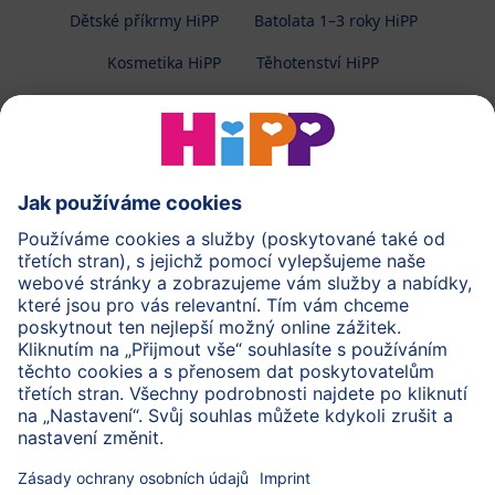
Dětské příkrmy HiPP
Batolata 1–3 roky HiPP
Kosmetika HiPP
Těhotenství HiPP
O společnosti HiPP
Kontakt
Ochrana osobních údajů
Zpracování osobních údajů (BabyClub)
Zpracování osobních údajů (Fotosoutěž)
Cookies a pravidla užívání webové stránky
Pravidla soutěže (Fotosoutěž)
Všeobecné podmínky
Práva
Imprint
Zabezpečte přenos dat pomocí šifrování