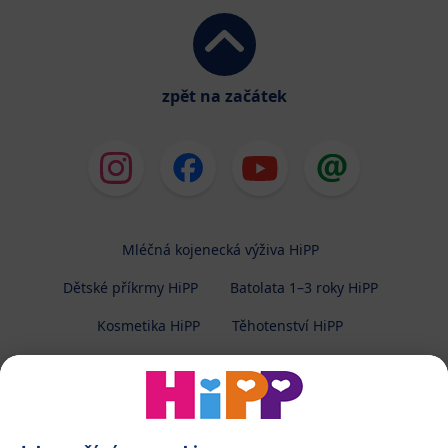
zpět na začátek
Mléčná kojenecká výživa HiPP
Dětské příkrmy HiPP
Batolata 1–3 roky HiPP
Kosmetika HiPP
Těhotenství HiPP
O společnosti HiPP
Kontakt
Ochrana osobních údajů