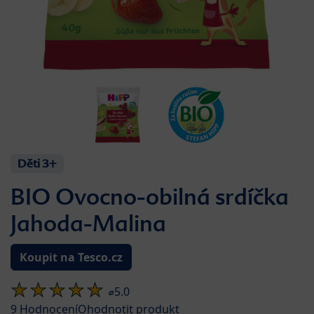
Děti 3+
BIO Ovocno-obilná srdíčka
Jahoda-Malina
Koupit na Tesco.cz
⌀5.0
9
Hodnocení
Ohodnotit produkt