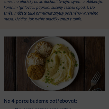
směsi na placičky navíc dochutit tvrdým sýrem a oblíbeným
kořením (grilovací, paprika, sušený česnek apod. ). Do
směsi můžete také přimíchat zbytky pečeného/vařeného
masa. Uvidíte, jak rychle placičky zmizí z talíře.
Na 4 porce budeme potřebovat: