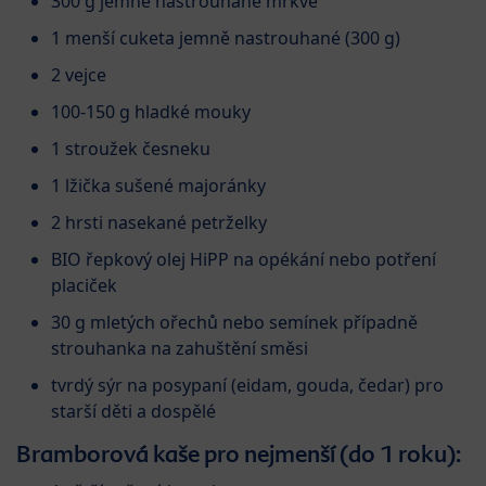
300 g jemně nastrouhané mrkve
1 menší cuketa jemně nastrouhané (300 g)
2 vejce
100-150 g hladké mouky
1 stroužek česneku
1 lžička sušené majoránky
2 hrsti nasekané petrželky
BIO řepkový olej HiPP na opékání nebo potření
placiček
30 g mletých ořechů nebo semínek případně
strouhanka na zahuštění směsi
tvrdý sýr na posypaní (eidam, gouda, čedar) pro
starší děti a dospělé
Bramborová kaše pro nejmenší (do 1 roku):