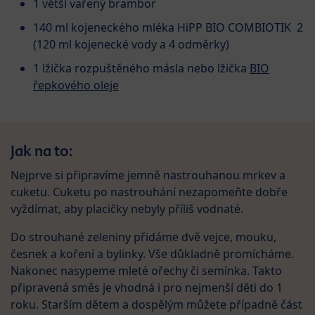
1 větší vařený brambor
140 ml kojeneckého mléka
HiPP BIO COMBIOTIK 2
(120 ml kojenecké vody a 4 odměrky)
1 lžička rozpuštěného másla nebo lžička
BIO
řepkového oleje
Jak na to:
Nejprve si připravíme jemně nastrouhanou mrkev a
cuketu. Cuketu po nastrouhání nezapomeňte dobře
vyždímat, aby placičky nebyly příliš vodnaté.
Do strouhané zeleniny přidáme dvě vejce, mouku,
česnek a koření a bylinky. Vše důkladně promícháme.
Nakonec nasypeme mleté ořechy či semínka. Takto
připravená směs je vhodná i pro nejmenší děti do 1
roku. Starším dětem a dospělým můžete případně část