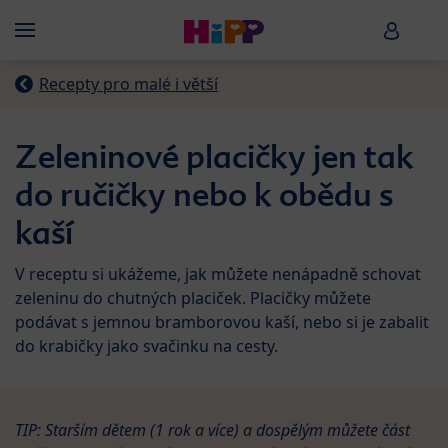
Skip to main content
HiPP B
Menü
Recepty pro malé i větší
Zeleninové placičky jen tak
do ručičky nebo k obědu s
kaší
V receptu si ukážeme, jak můžete nenápadně schovat
zeleninu do chutných placiček. Placičky můžete
podávat s jemnou bramborovou kaší, nebo si je zabalit
do krabičky jako svačinku na cesty.
TIP: Starším dětem (1 rok a více) a dospělým můžete část