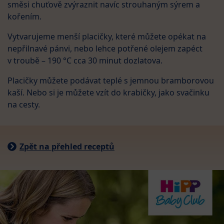
směsi chuťově zvýraznit navíc strouhaným sýrem a
kořením.
Vytvarujeme menší placičky, které můžete opékat na
nepřilnavé pánvi, nebo lehce potřené olejem zapéct
v troubě – 190 °C cca 30 minut dozlatova.
Placičky můžete podávat teplé s jemnou bramborovou
kaší. Nebo si je můžete vzít do krabičky, jako svačinku
na cesty.
Zpět na přehled receptů