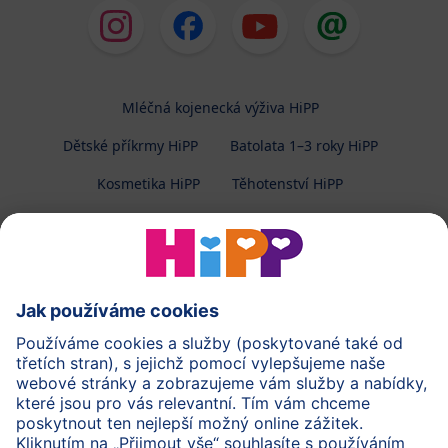
Mléčná kojenecká výživa HiPP
Dětské příkrmy HiPP
Batolata 1–3 roky HiPP
Kosmetika HiPP
Těhotenství HiPP
O společnosti HiPP
Kontakt
Ochrana osobních údajů
Zpracování osobních údajů (BabyClub)
Zpracování osobních údajů (Fotosoutěž)
Cookies a pravidla užívání webové stránky
Pravidla soutěže (Fotosoutěž)