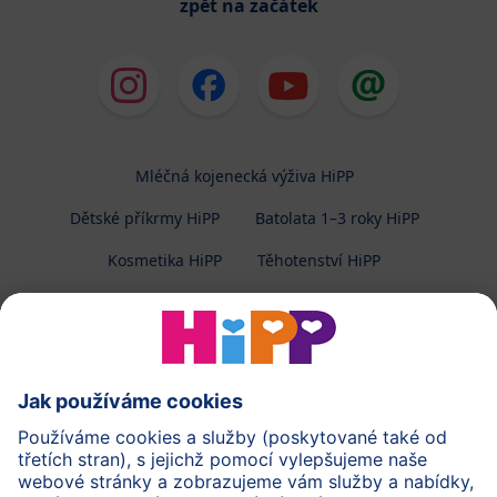
zpět na začátek
Mléčná kojenecká výživa HiPP
Dětské příkrmy HiPP
Batolata 1–3 roky HiPP
Kosmetika HiPP
Těhotenství HiPP
O společnosti HiPP
Kontakt
Ochrana osobních údajů
Zpracování osobních údajů (BabyClub)
Zpracování osobních údajů (Fotosoutěž)
Cookies a pravidla užívání webové stránky