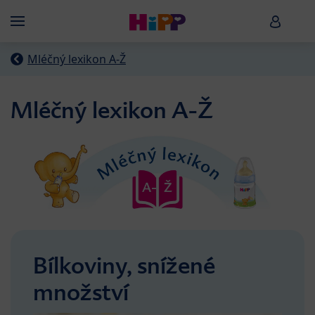
Skip to main content
HiPP B
Menü
Mléčný lexikon A-Ž
Mléčný lexikon A-Ž
Bílkoviny, snížené
množství