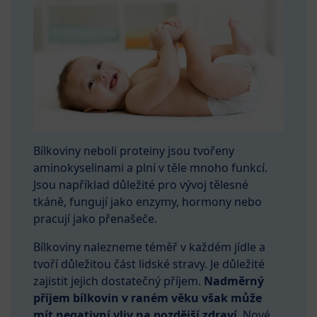
Bílkoviny neboli proteiny jsou tvořeny
aminokyselinami a plní v těle mnoho funkcí.
Jsou například důležité pro vývoj tělesné
tkáně, fungují jako enzymy, hormony nebo
pracují jako přenašeče.
Bílkoviny nalezneme téměř v každém jídle a
tvoří důležitou část lidské stravy. Je důležité
zajistit jejich dostatečný příjem.
Nadměrný
příjem bílkovin v raném věku však může
mít negativní vliv na pozdější zdraví
. Nové