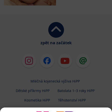
zpět na začátek
Mléčná kojenecká výživa HiPP
Dětské příkrmy HiPP
Batolata 1–3 roky HiPP
Kosmetika HiPP
Těhotenství HiPP
O společnosti HiPP
Kontakt