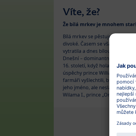
Víte, že?
Že bílá mrkev je mnohem star
Bílá mrkev se pěstuje po staletí
divoké. Časem se však tradice p
vytratila a dnes bílou mrkev na
Dnešní – dominantní oranžová o
16. století, když holandští farmář
úspěchy prince Williama I. "Krá
farmáři vyšlechtili, byla hned d
jeho jméno, ale nesla především
Wilama I., prince „Oranžského“.