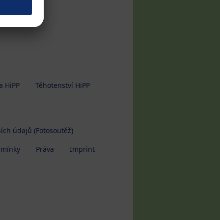
a HiPP
Těhotenství HiPP
ích údajů (Fotosoutěž)
dmínky
Práva
Imprint