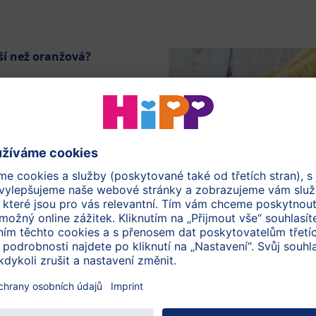
ší než oranžová?
. Je vyšlechtěná z mrkve
ěstování bílé mrkve
jdeme velmi ojediněle.
drůda se poprvé objevila v
i chtěli uctít vynikající
lovská mrkev", kterou
vojí poctou. Nejenže nesla
 i barvu přízviska prince