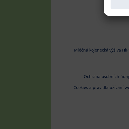
Mléčná kojenecká výživa HiP
Ochrana osobních úda
Cookies a pravidla užívání w