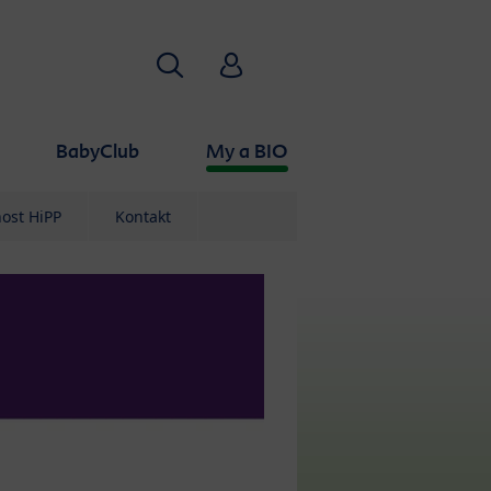
Vyhledávání
HiPP Babyclub
BabyClub
My a BIO
ost HiPP
Kontakt