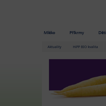
Skip to main content
Mléko
Příkrmy
Dět
Aktuality
HiPP BIO kvalita