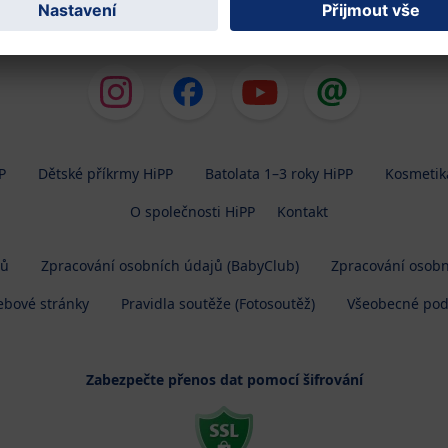
zpět na začátek
P
Dětské příkrmy HiPP
Batolata 1–3 roky HiPP
Kosmetik
O společnosti HiPP
Kontakt
jů
Zpracování osobních údajů (BabyClub)
Zpracování osobn
ebové stránky
Pravidla soutěže (Fotosoutěž)
Všeobecné po
Zabezpečte přenos dat pomocí šifrování