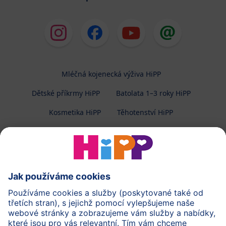
Mléčná kojenecká výživa HiPP
Dětské příkrmy HiPP
Batolata 1–3 roky HiPP
Kosmetika HiPP
Těhotenství HiPP
O společnosti HiPP
Kontakt
Ochrana osobních údajů
Zpracování osobních údajů (BabyClub)
Zpracování osobních údajů (Fotosoutěž)
Cookies a pravidla užívání webové stránky