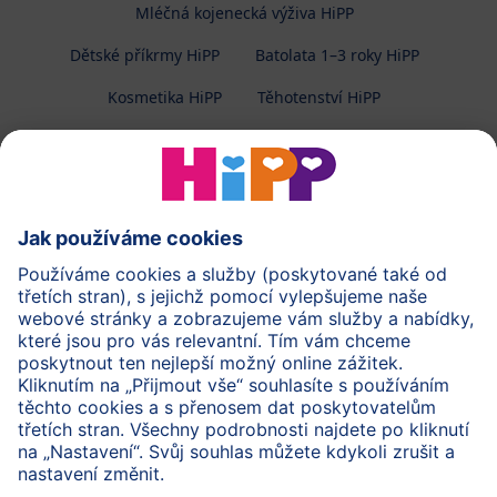
Mléčná kojenecká výživa HiPP
Dětské příkrmy HiPP
Batolata 1–3 roky HiPP
Kosmetika HiPP
Těhotenství HiPP
O společnosti HiPP
Kontakt
Ochrana osobních údajů
Zpracování osobních údajů (BabyClub)
Zpracování osobních údajů (Fotosoutěž)
Cookies a pravidla užívání webové stránky
Pravidla soutěže (Fotosoutěž)
Všeobecné podmínky
Práva
Imprint
Zabezpečte přenos dat pomocí šifrování