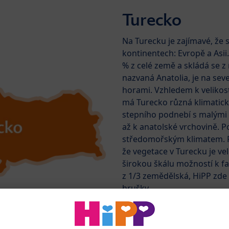
Turecko
Na Turecku je zajímavé, že 
kontinentech: Evropě a Asii
% z celé země a skládá se z 
nazvaná Anatolia, je na sev
horami. Vzhledem k velikos
má Turecko různá klimatic
stepního podnebí s malými 
až k anatolské vrchovině. P
středomořským klimatem. 
že vegetace v Turecku je ve
širokou škálu možností k fa
z 1/3 zemědělská, HiPP zde 
hrušky.