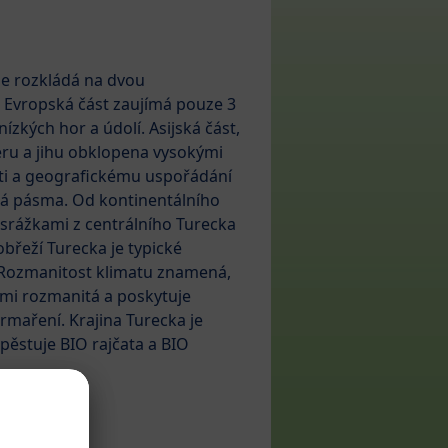
se rozkládá na dvou
. Evropská část zaujímá pouze 3
nízkých hor a údolí. Asijská část,
eru a jihu obklopena vysokými
ti a geografickému uspořádání
ká pásma. Od kontinentálního
srážkami z centrálního Turecka
obřeží Turecka je typické
Rozmanitost klimatu znamená,
lmi rozmanitá a poskytuje
rmaření. Krajina Turecka je
pěstuje BIO rajčata a BIO