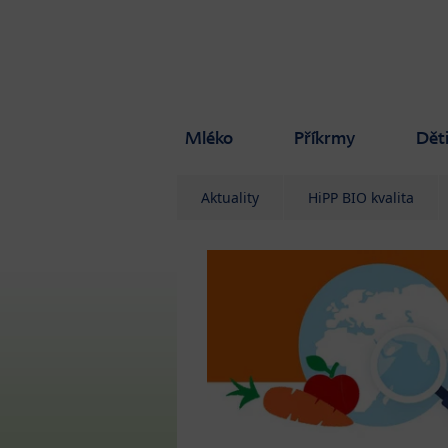
Skip to main content
Mléko
Příkrmy
Dět
Aktuality
HiPP BIO kvalita