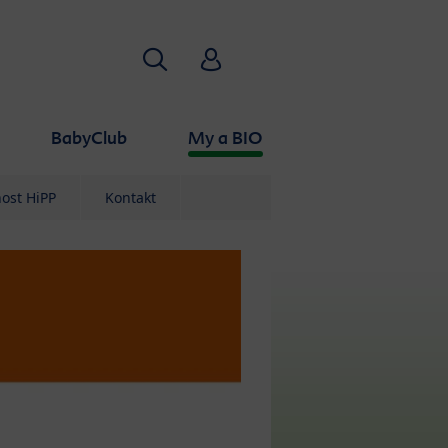
Vyhledávání
HiPP Babyclub
BabyClub
My a BIO
ost HiPP
Kontakt