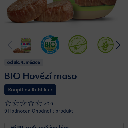
od uk. 4. měsíce
BIO Hovězí maso
Koupit na Rohlik.cz
⌀0.0
0
Hodnocení
Ohodnotit produkt
HiPP je víc než jen bio: