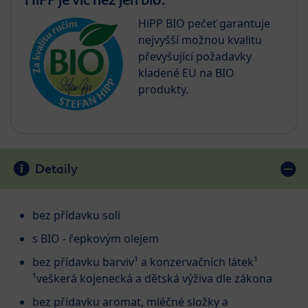
HiPP BIO pečeť garantuje
nejvyšší možnou kvalitu
převyšující požadavky
kladené EU na BIO
produkty.
Detaily
bez přídavku soli
s BIO - řepkovým olejem
bez přídavku barviv¹ a konzervačních látek¹
¹veškerá kojenecká a dětská výživa dle zákona
bez přídavku aromat, mléčné složky a