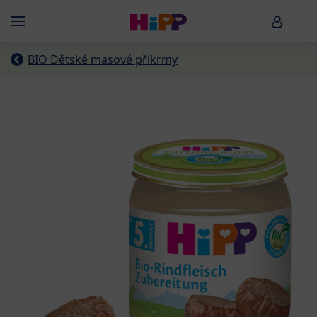
Skip to main content
HiPP B
Menü
BIO Dětské masové příkrmy