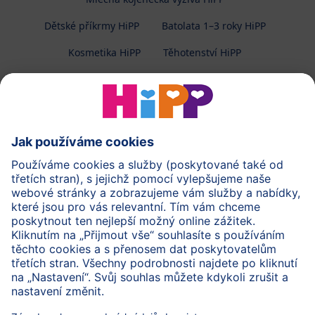
Dětské příkrmy HiPP
Batolata 1–3 roky HiPP
Kosmetika HiPP
Těhotenství HiPP
O společnosti HiPP
Kontakt
Ochrana osobních údajů
Zpracování osobních údajů (BabyClub)
Zpracování osobních údajů (Fotosoutěž)
Cookies a pravidla užívání webové stránky
Pravidla soutěže (Fotosoutěž)
Všeobecné podmínky
Práva
Imprint
Zabezpečte přenos dat pomocí šifrování