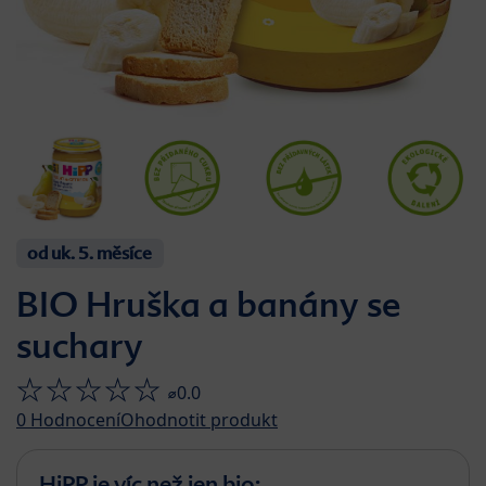
od uk. 5. měsíce
BIO Hruška a banány se
suchary
⌀0.0
0
Hodnocení
Ohodnotit produkt
HiPP je víc než jen bio: