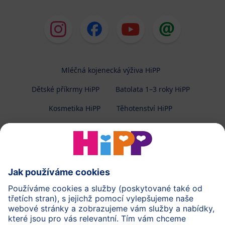
Mléčná kojenecká výživa HiPP
Dětské příkrmy HiPP
Batolata 1–3 roky HiPP
Kosmetika HiPP
Těhotenství HiPP
O společnosti HiPP
Kontakt
Ochrana osobních údajů
Zpracování osobních údajů (BabyClub)
Zpracování osobních údajů (Fotosoutěž)
Cookies a pravidla užívání webové stránky