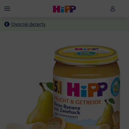
Skip to main content
HiPP B
Menü
Ovocné dezerty