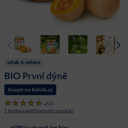
od uk. 4. měsíce
BIO První dýně
Koupit na Rohlik.cz
⌀5.0
2
Hodnocení
Ohodnotit produkt
HiPP je víc než jen bio: