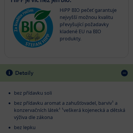
HiPP BIO pečeť garantuje
nejvyšší možnou kvalitu
převyšující požadavky
kladené EU na BIO
produkty.
Detaily
bez přídavku soli
bez přídavku aromat a zahušťovadel, barviv¹ a
konzervačních látek¹ ¹veškerá kojenecká a dětská
výživa dle zákona
bez lepku