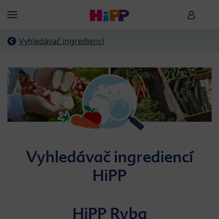
Skip to main content
HiPP B
Menü
Vyhledávač ingrediencí
Vyhledávač ingrediencí
HiPP
HiPP Ryba