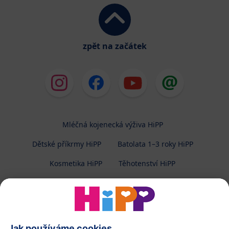
zpět na začátek
Mléčná kojenecká výživa HiPP
Dětské příkrmy HiPP
Batolata 1–3 roky HiPP
Kosmetika HiPP
Těhotenství HiPP
O společnosti HiPP
Kontakt
Ochrana osobních údajů