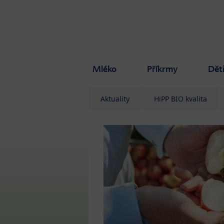
Skip to main content
Mléko
Příkrmy
Dět
Aktuality
HiPP BIO kvalita