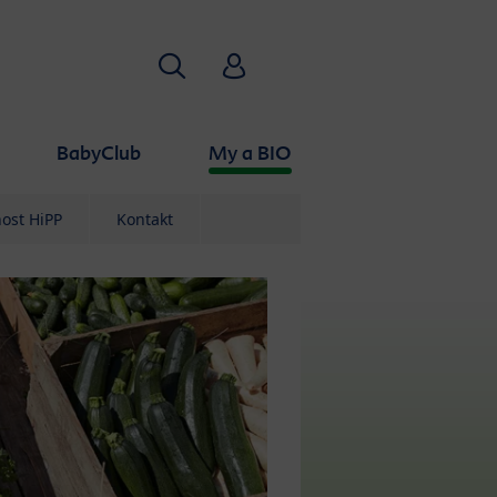
Vyhledávání
HiPP Babyclub
BabyClub
My a BIO
ost HiPP
Kontakt