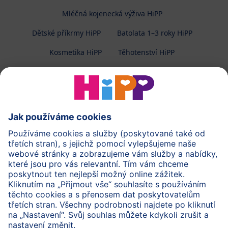
Mléčná kojenecká výživa HiPP
Dětské příkrmy HiPP
Batolata 1–3 roky HiPP
Kosmetika HiPP
Těhotenství HiPP
O společnosti HiPP
Kontakt
Ochrana osobních údajů
Zpracování osobních údajů (BabyClub)
Zpracování osobních údajů (Fotosoutěž)
Cookies a pravidla užívání webové stránky
Pravidla soutěže (Fotosoutěž)
Všeobecné podmínky
Práva
Imprint