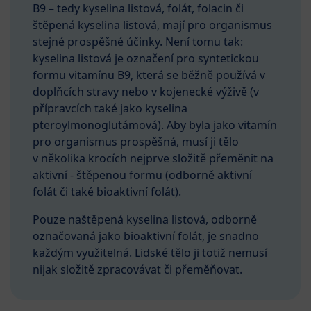
B9 – tedy kyselina listová, folát, folacin či
štěpená kyselina listová, mají pro organismus
stejné prospěšné účinky. Není tomu tak:
kyselina listová je označení pro syntetickou
formu vitamínu B9, která se běžně používá v
doplňcích stravy nebo v kojenecké výživě (v
přípravcích také jako kyselina
pteroylmonoglutámová). Aby byla jako vitamín
pro organismus prospěšná, musí ji tělo
v několika krocích nejprve složitě přeměnit na
aktivní - štěpenou formu (odborně aktivní
folát či také bioaktivní folát).
Pouze naštěpená kyselina listová, odborně
označovaná jako bioaktivní folát, je snadno
každým využitelná. Lidské tělo ji totiž nemusí
nijak složitě zpracovávat či přeměňovat.