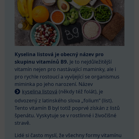
Kyselina listová je obecný název pro
skupinu vitamínů B9.
Je to nejdůležitější
vitamín nejen pro nastávající maminky, ale i
pro rychle rostoucí a vyvíjející se organismus
miminka po jeho narození. Název
kyselina listová
(někdy též folát), je
odvozený z latinského slova „folium“ (list).
Tento vitamín B byl totiž poprvé získán z listů
špenátu. Vyskytuje se v rostlinné i živočišné
stravě.
Lidé si často myslí, že všechny formy vitamínu