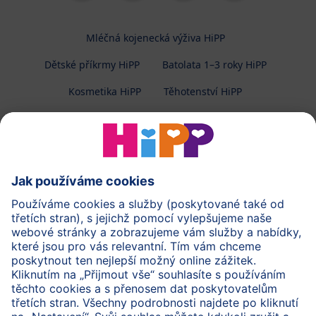
Mléčná kojenecká výživa HiPP
Dětské příkrmy HiPP
Batolata 1–3 roky HiPP
Kosmetika HiPP
Těhotenství HiPP
O společnosti HiPP
Kontakt
Ochrana osobních údajů
Zpracování osobních údajů (BabyClub)
Zpracování osobních údajů (Fotosoutěž)
Cookies a pravidla užívání webové stránky
Pravidla soutěže (Fotosoutěž)
Všeobecné podmínky
Práva
Imprint