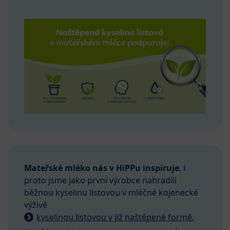
Mateřské mléko nás v HiPPu inspiruje
, i
proto jsme jako první výrobce nahradili
běžnou kyselinu listovou v mléčné kojenecké
výživě
kyselinou listovou v již naštěpené formě
,