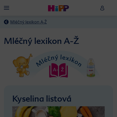
Skip to main content
HiPP B
Menü
Mléčný lexikon A-Ž
Mléčný lexikon A-Ž
Kyselina listová