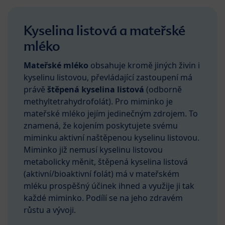
Kyselina listová a mateřské
mléko
Mateřské mléko
obsahuje kromě jiných živin i
kyselinu listovou, převládající zastoupení má
právě
štěpená kyselina listová
(odborně
methyltetrahydrofolát). Pro miminko je
mateřské mléko jejím jedinečným zdrojem. To
znamená, že kojením poskytujete svému
miminku aktivní naštěpenou kyselinu listovou.
Miminko již nemusí kyselinu listovou
metabolicky měnit, štěpená kyselina listová
(aktivní/bioaktivní folát) má v mateřském
mléku prospěšný účinek ihned a využije ji tak
každé miminko. Podílí se na jeho zdravém
růstu a vývoji.