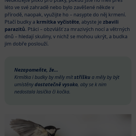
léto ve své zahradě nebo bylo zavěšené někde v
přírodě, naopak, využijte ho – nasypte do něj krmení.
Ptačí budky a
krmítka vyčistěte
, abyste je
zbavili
parazitů
. Ptáci – obzvlášť za mrazivých nocí a větrných
dnů – hledají skuliny, v nichž se mohou ukrýt, a budka
jim dobře poslouží.
Nezapomeňte, že…
Krmítka i budky by měly mít
stříšku
a měly by být
umístěny
dostatečně vysoko
, aby se k nim
nedostala lasička či kočka.