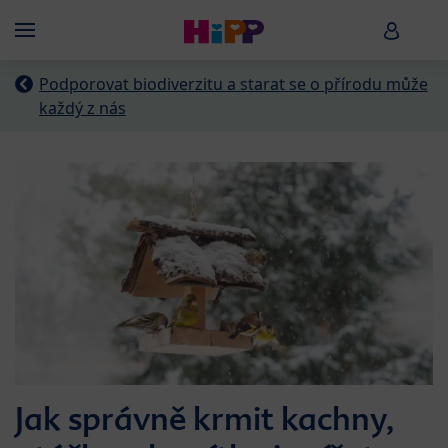
Skip to main content
HiPP B
Menü
Podporovat biodiverzitu a starat se o přírodu může
každý z nás
Jak správně krmit kachny,