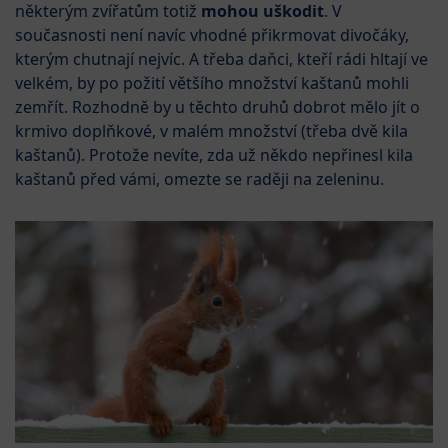
některým zvířatům totiž
mohou uškodit
. V
současnosti není navíc vhodné přikrmovat divočáky,
kterým chutnají nejvíc. A třeba daňci, kteří rádi hltají ve
velkém, by po požití většího množství kaštanů mohli
zemřít. Rozhodně by u těchto druhů dobrot mělo jít o
krmivo doplňkové, v malém množství (třeba dvě kila
kaštanů). Protože nevíte, zda už někdo nepřinesl kila
kaštanů před vámi, omezte se raději na zeleninu.