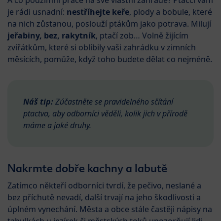
A co podzimní práce na své vlastní zahradě? Ptáčci vám
je rádi usnadní:
nestříhejte keře
, plody a bobule, které
na nich zůstanou, poslouží ptákům jako potrava. Milují
jeřabiny, bez, rakytník
, ptačí zob… Volně žijícím
zvířátkům, které si oblíbily vaši zahrádku v zimních
měsících, pomůže, když toho budete dělat co nejméně.
Náš tip:
Zúčastněte se pravidelného sčítání
ptactva, aby odborníci věděli, kolik jich v přírodě
máme a jaké druhy.
Nakrmte dobře kachny a labutě
Zatímco někteří odborníci tvrdí, že pečivo, neslané a
bez příchutě nevadí, další trvají na jeho škodlivosti a
úplném vynechání. Města a obce stále častěji nápisy na