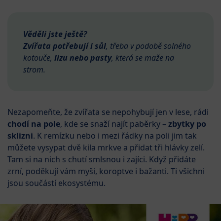
Věděli jste ještě?
Zvířata potřebují i sůl
, třeba v podobě solného
kotouče,
lizu nebo pasty
, která se maže na
strom.
Nezapomeňte, že zvířata se nepohybují jen v lese, rádi
chodí na pole
, kde se snaží najít paběrky –
zbytky po
sklizni
. K remízku nebo i mezi řádky na poli jim tak
můžete vysypat dvě kila mrkve a přidat tři hlávky zelí.
Tam si na nich s chutí smlsnou i zajíci. Když přidáte
zrní, poděkují vám myši, koroptve i bažanti. Ti všichni
jsou součástí ekosystému.