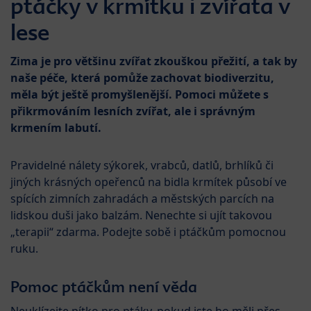
ptáčky v krmítku i zvířata v
lese
Zima je pro většinu zvířat zkouškou přežití, a tak by
naše péče, která pomůže zachovat biodiverzitu,
měla být ještě promyšlenější. Pomoci můžete s
přikrmováním lesních zvířat, ale i správným
krmením labutí.
Pravidelné nálety sýkorek, vrabců, datlů, brhlíků či
jiných krásných opeřenců na bidla krmítek působí ve
spících zimních zahradách a městských parcích na
lidskou duši jako balzám. Nenechte si ujít takovou
„terapii“ zdarma. Podejte sobě i ptáčkům pomocnou
ruku.
Pomoc ptáčkům není věda
Neuklízejte pítko pro ptáky, pokud jste ho měli přes