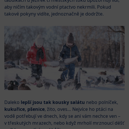
tabulkách u jezírek či městských toků upozorňují lidi,
aby ničím takovým vodní ptactvo nekrmili. Pokud
takové pokyny vidíte, jednoznačně je dodržte.
Daleko
lepší jsou tak kousky salátu
nebo polníček,
kukuřice, pšenice
, žito, oves… Nejvíce ho ptáci na
vodě potřebují ve dnech, kdy se ani vám nechce ven –
v třeskutých mrazech, nebo když mrholí mrznoucí déšť