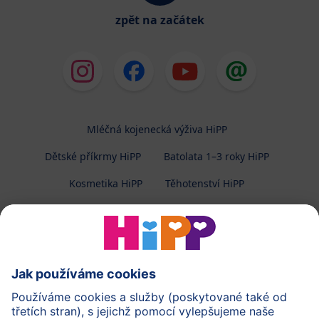
zpět na začátek
Mléčná kojenecká výživa HiPP
Dětské příkrmy HiPP
Batolata 1–3 roky HiPP
Kosmetika HiPP
Těhotenství HiPP
O společnosti HiPP
Kontakt
Ochrana osobních údajů
Zpracování osobních údajů (BabyClub)
Zpracování osobních údajů (Fotosoutěž)