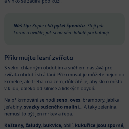
a vlhko se zadírá pod kůži.
Náš tip:
Kupte obří
pytel špenátu
. Stojí pár
korun a uvidíte, jak si na něm labutě pochutnají.
Přikrmujte lesní zvířata
S velmi chladným obdobím a sněhem nastává pro
zvířata období strádání. Přikrmovat je můžete nejen do
krmelce, ale třeba i na zem, důležité je, aby šlo o místo
v klidu, daleko od silnice a lidských obydlí.
Na přikrmování se hodí
seno, oves
, brambory, jablka,
jeřabiny,
svazky sušeného maliní
… A taky zelenina,
nemusí to být jen mrkev a řepa.
Kaštany, žaludy, bukvice
, obilí,
kukuřice jsou sporné
,