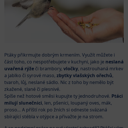
Ptáky přikrmujte dobrým krmením. Využít můžete i
část toho, co nespotřebujete v kuchyni, jako je
neslaná
uvařená rýže
či brambory,
vločky
, nastrouhaná mrkev
a jablko či syrové maso,
zbytky vlašských ořechů
,
tvaroh, lůj, neslané sádlo. Nic z toho by nemělo být
zkažené, slané či plesnivé.
Spíše než hotové směsi kupujte ty jednodruhové.
Ptáci
milují slunečnici
, len, pšenici, loupaný oves, mák,
proso… A příští rok po žních si odneste svázaná
sbírající stébla v otýpce a přivažte je na strom.