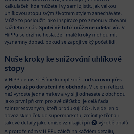
kalkulaček, kde můžete i vy sami zjistit, jak velkou
uhlíkovou stopu svým životním stylem zanecháváte.
Může to posloužit jako inspirace pro změnu v chování
každého z nás.
Společně totiž můžeme udělat víc.
V
HiPPu se držíme hesla, že i malé kroky mohou mít
významný dopad, pokud se zapojí velký počet lidí.
Naše kroky ke snižování uhlíkové
stopy
V HiPPu emise řešíme komplexně –
od surovin přes
výrobu až po doručení do obchodu
. V celém řetězci,
než vyroste jedna mrkev a vy si ji odnesete z obchodu
jako první příkrm pro své děťátko, je celá řada
zainteresovaných, kteří produkují CO
. Nejde jen o
2
dovoz skleniček do supermarketu, zmínit je třeba i
takové detaily jako emise vznikající při
výrobě obalů
.
A protože nám v HiPPu záleží na každém detailu,