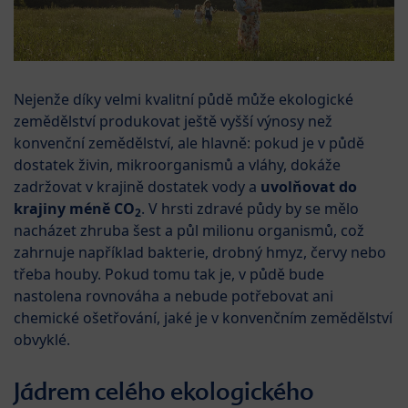
Nejenže díky velmi kvalitní půdě může ekologické
zemědělství produkovat ještě vyšší výnosy než
konvenční zemědělství, ale hlavně: pokud je v půdě
dostatek živin, mikroorganismů a vláhy, dokáže
zadržovat v krajině dostatek vody a
uvolňovat do
krajiny méně CO
. V hrsti zdravé půdy by se mělo
2
nacházet zhruba šest a půl milionu organismů, což
zahrnuje například bakterie, drobný hmyz, červy nebo
třeba houby. Pokud tomu tak je, v půdě bude
nastolena rovnováha a nebude potřebovat ani
chemické ošetřování, jaké je v konvenčním zemědělství
obvyklé.
Jádrem celého ekologického