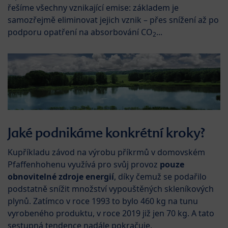
řešíme všechny vznikající emise: základem je
samozřejmě eliminovat jejich vznik – přes snížení až po
podporu opatření na absorbování CO
...
2
Jaké podnikáme konkrétní kroky?
Kupříkladu závod na výrobu příkrmů v domovském
Pfaffenhohenu využívá pro svůj provoz
pouze
obnovitelné zdroje energií
, díky čemuž se podařilo
podstatně snížit množství vypouštěných skleníkových
plynů. Zatímco v roce 1993 to bylo 460 kg na tunu
vyrobeného produktu, v roce 2019 již jen 70 kg. A tato
sestupná tendence nadále pokračuje.