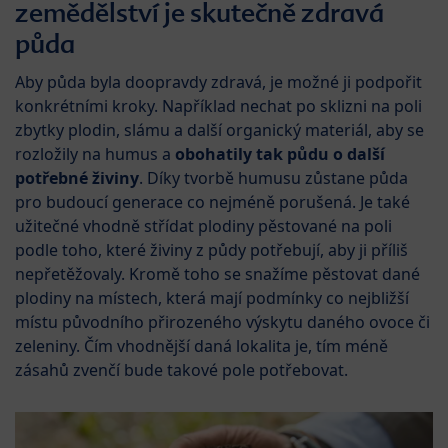
zemědělství je skutečně zdravá
půda
Aby půda byla doopravdy zdravá, je možné ji podpořit
konkrétními kroky. Například nechat po sklizni na poli
zbytky plodin, slámu a další organický materiál, aby se
rozložily na humus a
obohatily tak půdu o další
potřebné živiny
. Díky tvorbě humusu zůstane půda
pro budoucí generace co nejméně porušená. Je také
užitečné vhodně střídat plodiny pěstované na poli
podle toho, které živiny z půdy potřebují, aby ji příliš
nepřetěžovaly. Kromě toho se snažíme pěstovat dané
plodiny na místech, která mají podmínky co nejbližší
místu původního přirozeného výskytu daného ovoce či
zeleniny. Čím vhodnější daná lokalita je, tím méně
zásahů zvenčí bude takové pole potřebovat.