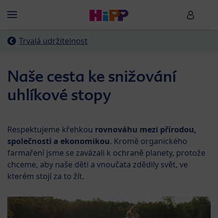
Skip to main content
HiPP B
Menü
Trvalá udržitelnost
Naše cesta ke snižování
uhlíkové stopy
Respektujeme křehkou
rovnováhu mezi přírodou,
společností a ekonomikou
. Kromě organického
farmaření jsme se zavázali k ochraně planety, protože
chceme, aby naše děti a vnoučata zdědily svět, ve
kterém stojí za to žít.