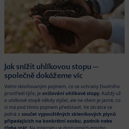
Jak snížit uhlíkovou stopu –
společně dokážeme víc
Velmi skloňovaným pojmem, co se ochrany životního
prostředí týče, je
snižování uhlíkové stopy
. Každý už
o uhlíkové stopě někdy slyšel, ale ne všem je jasné, co
si má pod tímto pojmem představit. Ve zkratce se
jedná o
součet vypouštěných skleníkových plynů
připadajících na konkrétní osobu, podnik nebo
třeba stát
. Na internetu je dostupných mnoho