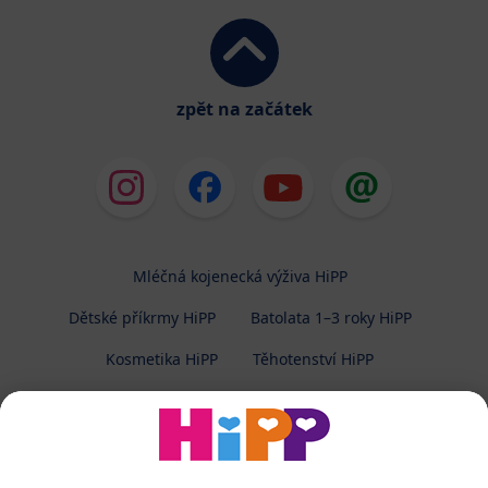
zpět na začátek
Mléčná kojenecká výživa HiPP
Dětské příkrmy HiPP
Batolata 1–3 roky HiPP
Kosmetika HiPP
Těhotenství HiPP
O společnosti HiPP
Kontakt
Ochrana osobních údajů