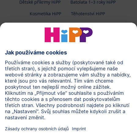
Dětské příkrmy HiPP
Batolata 1–3 roky HiPP
Kosmetika HiPP
Těhotenství HiPP
O společnosti HiPP
Kontakt
Ochrana osobních údajů
Zpracování osobních údajů (BabyClub)
Zpracování osobních údajů (Fotosoutěž)
Cookies a pravidla užívání webové stránky
Pravidla soutěže (Fotosoutěž)
Všeobecné podmínky
Práva
Imprint
Zabezpečte přenos dat pomocí šifrování