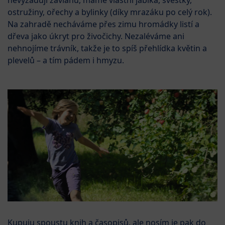
ostružiny, ořechy a bylinky (díky mrazáku po celý rok).
Na zahradě necháváme přes zimu hromádky listí a
dřeva jako úkryt pro živočichy. Nezaléváme ani
nehnojíme trávník, takže je to spíš přehlídka květin a
plevelů – a tím pádem i hmyzu.
Kupuju spoustu knih a časopisů, ale nosím je pak do