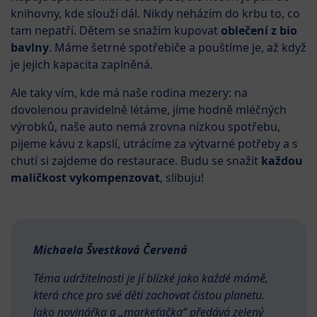
knihovny, kde slouží dál. Nikdy neházím do krbu to, co
tam nepatří. Dětem se snažím kupovat
oblečení z bio
bavlny
. Máme šetrné spotřebiče a pouštíme je, až když
je jejich kapacita zaplněná.
Ale taky vím, kde má naše rodina mezery: na
dovolenou pravidelně létáme, jíme hodně mléčných
výrobků, naše auto nemá zrovna nízkou spotřebu,
pijeme kávu z kapslí, utrácíme za výtvarné potřeby a s
chutí si zajdeme do restaurace. Budu se snažit
každou
maličkost vykompenzovat
, slibuju!
Michaela Švestková Červená
Téma udržitelnosti je jí blízké jako každé mámě,
která chce pro své děti zachovat čistou planetu.
Jako novinářka a „markeťačka“ předává zelený