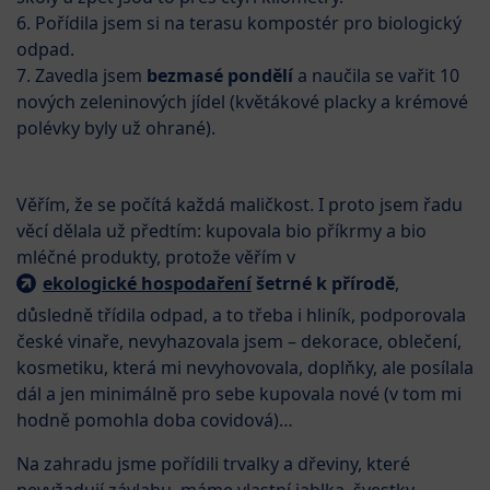
6. Pořídila jsem si na terasu kompostér pro biologický
odpad.
7. Zavedla jsem
bezmasé pondělí
a naučila se vařit 10
nových zeleninových jídel (květákové placky a krémové
polévky byly už ohrané).
Věřím, že se počítá každá maličkost. I proto jsem řadu
věcí dělala už předtím: kupovala bio příkrmy a bio
mléčné produkty, protože věřím v
ekologické hospodaření
šetrné k přírodě
,
důsledně třídila odpad, a to třeba i hliník, podporovala
české vinaře, nevyhazovala jsem – dekorace, oblečení,
kosmetiku, která mi nevyhovovala, doplňky, ale posílala
dál a jen minimálně pro sebe kupovala nové (v tom mi
hodně pomohla doba covidová)…
Na zahradu jsme pořídili trvalky a dřeviny, které
nevyžadují závlahu, máme vlastní jablka, švestky,