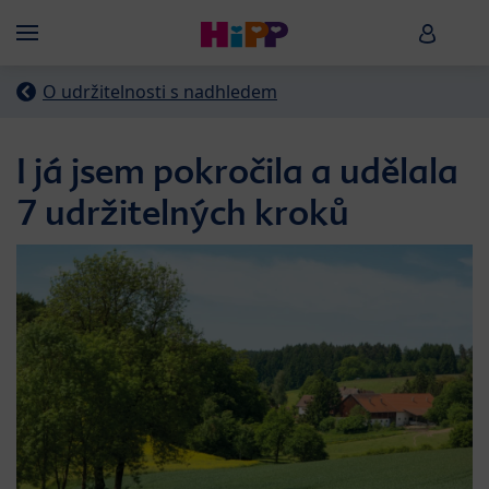
Skip to main content
HiPP B
Menü
O udržitelnosti s nadhledem
I já jsem pokročila a udělala
7 udržitelných kroků