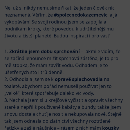
Ne, už si nikdy nemusíme říkat, že jeden člověk nic
neznamená. Věřím, že
#spolecnedokazemevic
, a já
vykopávám! Se svojí rodinou jsem se zapojila a
podnikám kroky, které povedou k udržitelnějšímu
životu a čistší planetě. Budou inspirací i pro vás?
1.
Zkrátila jsem dobu sprchování
– jakmile vidím, že
se začíná lehounce mlžit sprchová zástěna, je to pro
mě stopka, že mám zavřít vodu. Odhadem je to
ušetřených sto litrů denně.
2. Odhodlala jsem se k
opravě splachovadla
na
toaletě, abychom pořád nemuseli používat jen to
„velké“, které spotřebuje daleko víc vody.
3. Nechala jsem si u krejčové vyčistit a opravit všechny
staré a nepříliš používané kabáty a bundy, takže jsem
znovu dostala chuť je nosit a nekupovala nové. Stejně
tak jsem odnesla do zlatnictví všechny roztržené
řetízky a zašlé náušnice – rázem z nich mám
kousky