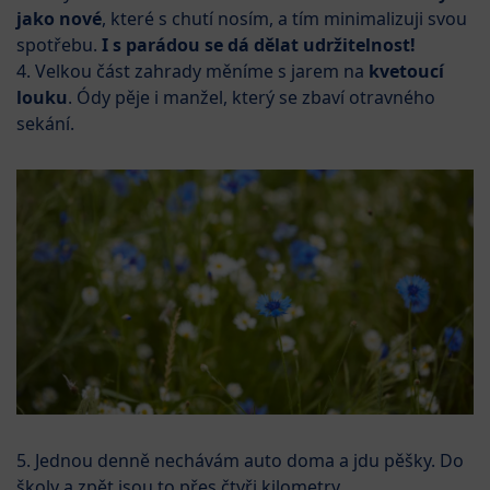
jako nové
, které s chutí nosím, a tím minimalizuji svou
spotřebu.
I s parádou se dá dělat udržitelnost!
4. Velkou část zahrady měníme s jarem na
kvetoucí
louku
. Ódy pěje i manžel, který se zbaví otravného
sekání.
5. Jednou denně nechávám auto doma a jdu pěšky. Do
školy a zpět jsou to přes čtyři kilometry.