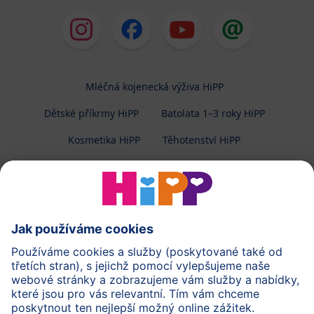
Mléčná kojenecká výživa HiPP
Dětské příkrmy HiPP
Batolata 1–3 roky HiPP
Kosmetika HiPP
Těhotenství HiPP
O společnosti HiPP
Kontakt
Ochrana osobních údajů
Zpracování osobních údajů (BabyClub)
Zpracování osobních údajů (Fotosoutěž)
Cookies a pravidla užívání webové stránky
Pravidla soutěže (Fotosoutěž)