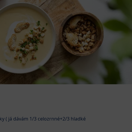
y ( já dávám 1/3 celozrnné+2/3 hladké