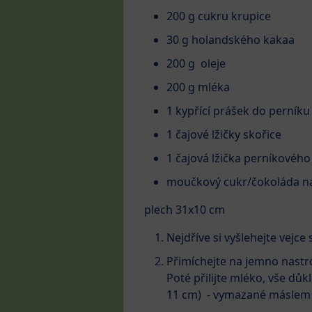
200 g cukru krupice
30 g holandského kakaa
200 g oleje
200 g mléka
1 kypřící prášek do perníku
1 čajové lžičky skořice
1 čajová lžička perníkového
moučkový cukr/čokoláda n
plech 31x10 cm
Nejdříve si vyšlehejte vejc
Přimíchejte na jemno nastr
Poté přilijte mléko, vše důk
11 cm) - vymazané máslem