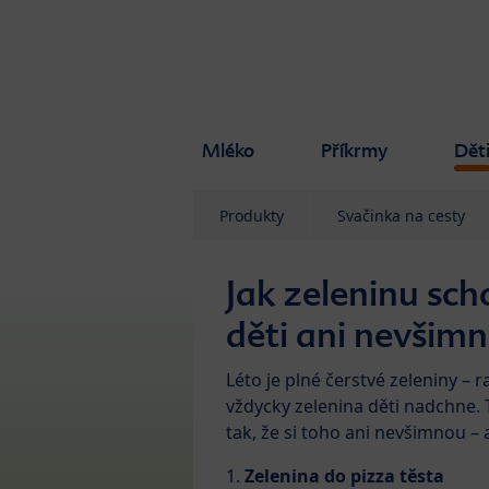
Skip to main content
Mléko
Příkrmy
Dět
Produkty
Svačinka na cesty
Jak zeleninu scho
děti ani nevšimn
Léto je plné čerstvé zeleniny – r
vždycky zelenina děti nadchne. T
tak, že si toho ani nevšimnou – a
1.
Zelenina do pizza těsta