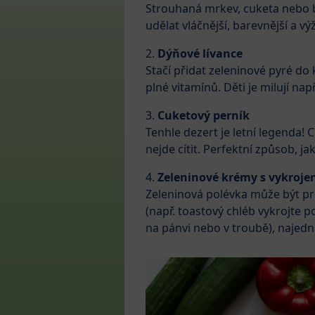
Strouhaná mrkev, cuketa nebo ba
udělat vláčnější, barevnější a vý
2.
Dýňové lívance
Stačí přidat zeleninové pyré do
plné vitamínů. Děti je milují na
3.
Cuketový perník
Tenhle dezert je letní legenda! 
nejde cítit. Perfektní způsob, j
4.
Zeleninové krémy s vykroje
Zeleninová polévka může být pro
(např. toastový chléb vykrojte
na pánvi nebo v troubě), najednou