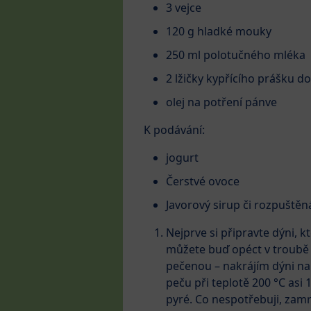
3 vejce
120 g hladké mouky
250 ml polotučného mléka
2 lžičky kypřícího prášku do
olej na potření pánve
K podávání:
jogurt
Čerstvé ovoce
Javorový sirup či rozpuště
Nejprve si připravte dýni, k
můžete buď opéct v troubě 
pečenou – nakrájím dýni na
peču při teplotě 200 °C asi
pyré. Co nespotřebuji, zam