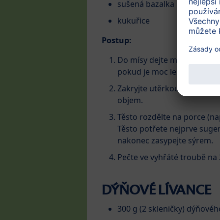
sušená bazalka nebo proven
kukuřice
Postup:
Do mísy dejte mouku smíchan
pokud je moc lepivé, přidej
Zakryjte utěrkou a nechte 
objem.
Těsto rozdělte na porce (např
Těsto potřete nejprve sugem
nakonec zasypejte sýrem.
Pečte ve vyhřáté troubě na 
DÝŇOVÉ LÍVANCE
300 g (2 skleničky) dýňovéh