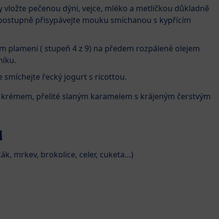
sy vložte pečenou dýni, vejce, mléko a metličkou důkladně
 postupně přisypávejte mouku smíchanou s kypřícím
ím plameni ( stupeň 4 z 9) na předem rozpálené olejem
níku.
smíchejte řecký jogurt s ricottou.
m krémem, přelité slaným karamelem s krájeným čerstvým
M
ák, mrkev, brokolice, celer, cuketa…)