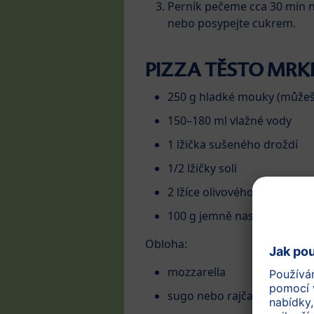
Perník pečeme cca 30 min na
nebo posypejte cukrem.
PIZZA TĚSTO MRK
250 g hladké mouky (můžeš 
150–180 ml vlažné vody
1 lžička sušeného droždí
1/2 lžičky soli
2 lžíce olivového oleje
100 g jemně nastrouhané m
Obloha:
mozzarella
sugo nebo rajčatová passa