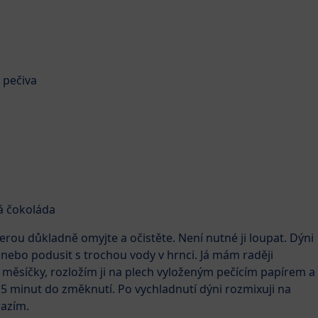
 pečiva
ná čokoláda
terou důkladně omyjte a očistěte. Není nutné ji loupat. Dýni
nebo podusit s trochou vody v hrnci. Já mám raději
 měsíčky, rozložím ji na plech vyloženým pečícím papírem a
 15 minut do změknutí. Po vychladnutí dýni rozmixuji na
razím.