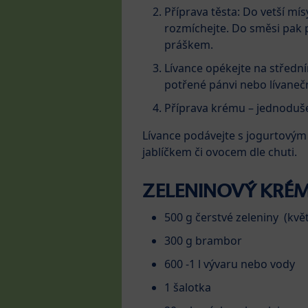
Příprava těsta: Do vetší mí
rozmíchejte. Do směsi pak
práškem.
Lívance opékejte na středn
potřené pánvi nebo lívaneč
Příprava krému – jednoduše 
Lívance podávejte s jogurtový
jablíčkem či ovocem dle chuti.
ZELENINOVÝ KRÉ
500 g čerstvé zeleniny (květ
300 g brambor
600 -1 l vývaru nebo vody
1 šalotka