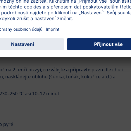
sálské bylinky
ou s droždím, sůl, olej, mrkev. Vypracujte hladké těsto –
te trochu mouky, pokud moc tuhé, přidej trochu vody.
kynout na teplém místě cca 60minut, dokud nezdvojnásobí
. na 2 tenčí pizzy), rozválejte a připravte pizzu dle chuti.
, naskládejte oblohu (šunka, tuńák, kukuřice atd.) a
230–250 °C asi 10–12 minut.
o pyré