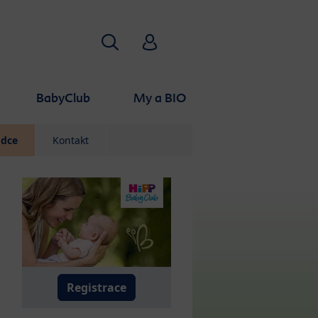
Vyhledávání
HiPP Babyclub
BabyClub
My a BIO
odce
Kontakt
Registrace