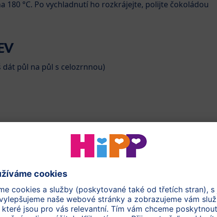
 180 °C. Po vychladnutí ho rozkrájejte, polijte čokoládou
EV
dát půl na půl s celozrnnou)
rkve (zhruba 1 střední mrkev)
ta