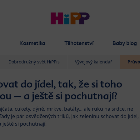
i
Kosmetika
Těhotenství
Baby blog
Dobrodružný svět HiPPis
Vývojový kalendář
Prův
vat do jídel, tak, že si toho
ou – a ještě si pochutnají?
ajčata, cukety, dýně, mrkve, batáty... ale ruku na srdce, ne
ady je pár osvědčených triků, jak zeleninu schovat do jídel,
 ještě si pochutnají: