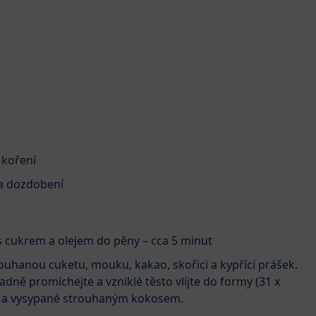
 koření
a dozdobení
e s cukrem a olejem do pěny – cca 5 minut
ouhanou cuketu, mouku, kakao, skořici a kypřící prášek.
ladně promíchejte a vzniklé těsto vlijte do formy (31 x
 a vysypané strouhaným kokosem.