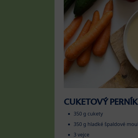
CUKETOVÝ PERNÍK
350 g cukety
350 g hladké špaldové mouk
3 vejce