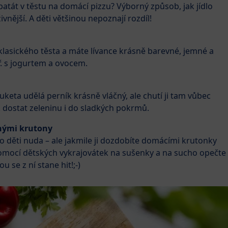
tát v těstu na domácí pizzu? Výborný způsob, jak jídlo
živnější. A děti většinou nepoznají rozdíl!
 klasického těsta a máte lívance krásně barevné, jemné a
př. s jogurtem a ovocem.
Cuketa udělá perník krásně vláčný, ale chutí ji tam vůbec
ak dostat zeleninu i do sladkých pokrmů.
nými krutony
 děti nuda – ale jakmile ji dozdobíte domácími krutonky
 pomocí dětských vykrajovátek na sušenky a na sucho opečte
 se z ní stane hit!;-)