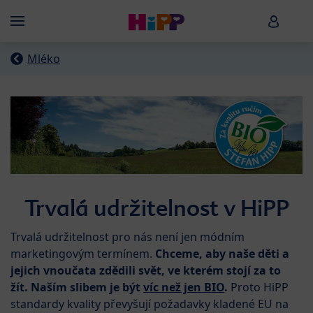
Skip to main content
HiPP B
Menü
Mléko
Trvalá udržitelnost v HiPP
Trvalá udržitelnost pro nás není jen módním
marketingovým termínem.
Chceme, aby naše děti a
jejich vnoučata zdědili svět, ve kterém stojí za to
žít.
Naším slibem je být
víc než jen BIO
.
Proto HiPP
standardy kvality převyšují požadavky kladené EU na