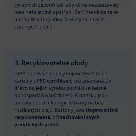
výrobních závodů tak, aby klima nezatěžovaly,
není naše jediné opatření. Šetříme klima také
optimalizací logistiky či vývojem nových
„šetrných“ obalů.
3. Recyklovatelné obaly
HiPP používá na obaly kojeneckých mlék
kartony s
FSC certifikací
, což znamená, že
dřevo na jejich výrobu pochází ze šetrně
obhospodařovaných lesů. K potisku jsou
použity pouze ekologické barvy na bázi
rostlinných olejů. Kartony jsou
stoprocentně
recyklovatelné
, při
zachování svých
praktických prvků
: