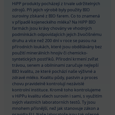
HiPP produkty pocházejí z trvale udržitelných
zdrojů. Při jejich výrobě byly použity BIO
suroviny získané z BIO farem. Co to znamená
v případě kojeneckého mléka? Na HiPP BIO
farmách jsou krávy chovány ve vhodných
podmínkách odpovídajících jejich živočišnému
druhu a více než 200 dní v roce se pasou na
přírodních loukách, které jsou obdělávány bez
použití minerálních hnojiv či chemicko-
syntetických postřiků. Přírodní krmení zvířat
trávou, senem a obilninami zaručuje nejlepší
BIO kvalitu, ze které pochází naše výživné a
zdravé mléko. Kvalitu půdy, pastvin a proces
chovu pravidelně kontrolují nezávislé
kontrolní instituce. Kromě toho kontrolujeme
v HiPPu kvalitu všech surovin i sami, s využitím
svých vlastních laboratorních testů. Ty jsou
mnohem přísnější, než jak stanovuje zákon a
pravidla EU. Naše laboratoře jsou tak přesné,