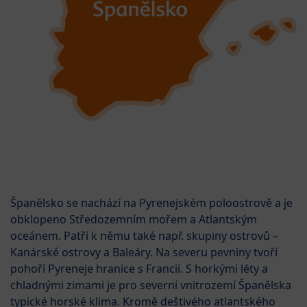
Španělsko se nachází na Pyrenejském poloostrově a je
obklopeno Středozemním mořem a Atlantským
oceánem. Patří k němu také např. skupiny ostrovů –
Kanárské ostrovy a Baleáry. Na severu pevniny tvoří
pohoří Pyreneje hranice s Francií. S horkými léty a
chladnými zimami je pro severní vnitrozemí Španělska
typické horské klima. Kromě deštivého atlantského