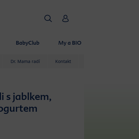
Vyhledávání
HiPP Babyclub
BabyClub
My a BIO
Dr. Mama radí
Kontakt
i s jablkem,
jogurtem