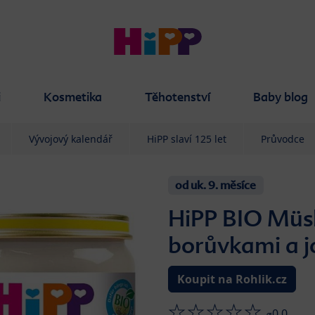
i
Kosmetika
Těhotenství
Baby blog
Vývojový kalendář
HiPP slaví 125 let
Průvodce
od uk. 9. měsíce
HiPP BIO Müsl
borůvkami a 
Koupit na Rohlik.cz
⌀0.0