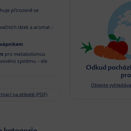
huje přirozeně se
vačních látek a aromat –
 vápníkem
ým
pro metabolismus
rvového systému – dle
Odkud pochází 
pro
Objevte vyhledáva
rmací na etiketě (PDF)
o kategorie