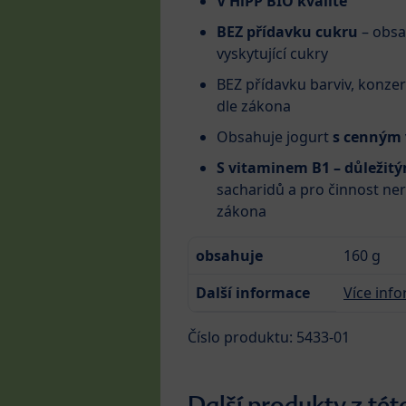
V HiPP BIO kvalitě
BEZ přídavku cukru
– obsa
vyskytující cukry
BEZ přídavku barviv, konzer
dle zákona
Obsahuje jogurt
s cenným
S vitaminem B1 – důležit
sacharidů a pro činnost ne
zákona
obsahuje
160 g
Další informace
Více info
Číslo produktu: 5433-01
Další produkty z tét