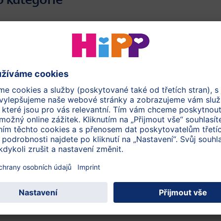
aše s
BIO Snídaňová ovesná kaše s
HiPP
m
banánem a borůvkami