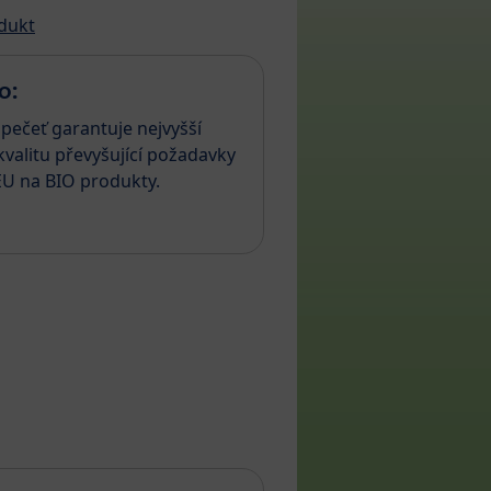
dukt
o:
pečeť garantuje nejvyšší
valitu převyšující požadavky
EU na BIO produkty.