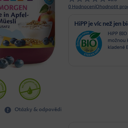
0
Hodnocení
Ohodnotit pro
HiPP je víc než jen bi
HiPP BIO 
možnou k
kladené 
Otázky & odpovědi