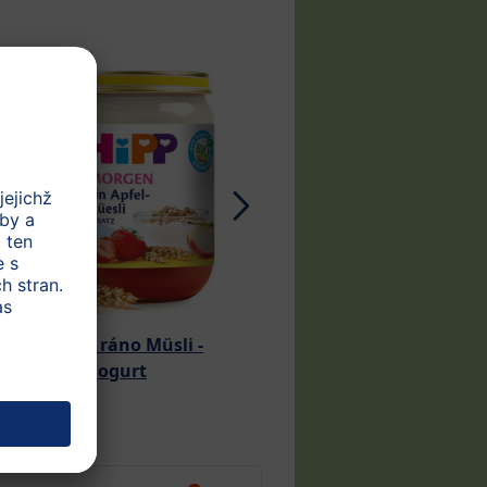
 BIO Dobré ráno Müsli -
HiPP BIO Ovesné müs
Jahody - Jogurt
ovocem a jogurte