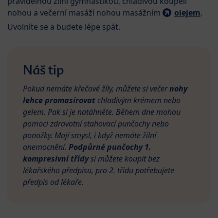
pravidelnou žilní gymnastikou, chladivou koupelí
nohou a večerní masáží nohou masážním
olejem
.
Uvolníte se a budete lépe spát.
Náš tip
Pokud nemáte křečové žíly, můžete si večer
nohy
lehce promasírovat
chladivým krémem nebo
gelem. Pak si je natáhněte. Během dne mohou
pomoci zdravotní stahovací punčochy nebo
ponožky. Mají smysl, i když nemáte žilní
onemocnění.
Podpůrné punčochy 1.
kompresivní třídy
si můžete koupit bez
lékařského předpisu, pro 2. třídu potřebujete
předpis od lékaře.