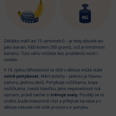
Děťátko měří asi 15 centimetrů – je tedy dlouhé asi
jako banán. Váží kolem 200 gramů, což je hmotnost
banánu. Tuto váhu můžete bez problémů nosit i
nadále.
V 19. týdnu těhotenství se dítě v děloze může stále
volně pohybovat
. Mění polohy – jednou je hlavou
nahoru, jednou dolů. Pohybuje ručičkama, kope
nožičkama, zvedá hlavičku. Jeho neposednost má
význam, právě takhle si
trénuje svaly
. Později se to
změní, bude intenzivně růst a přibývat na váze a v
děloze nebude mít tolik prostoru k pohybu.