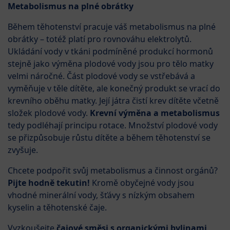
Metabolismus na plné obrátky
Během těhotenství pracuje váš metabolismus na plné
obrátky – totéž platí pro rovnováhu elektrolytů.
Ukládání vody v tkáni podmíněné produkcí hormonů
stejně jako výměna plodové vody jsou pro tělo matky
velmi náročné. Část plodové vody se vstřebává a
vyměňuje v těle dítěte, ale konečný produkt se vrací do
krevního oběhu matky. Její játra čistí krev dítěte včetně
složek plodové vody.
Krevní výměna a metabolismus
tedy podléhají principu rotace. Množství plodové vody
se přizpůsobuje růstu dítěte a během těhotenství se
zvyšuje.
Chcete podpořit svůj metabolismus a činnost orgánů?
Pijte hodně tekutin!
Kromě obyčejné vody jsou
vhodné minerální vody, šťávy s nízkým obsahem
kyselin a těhotenské čaje.
Vyzkoušejte
čajové směsi s organickými bylinami
,