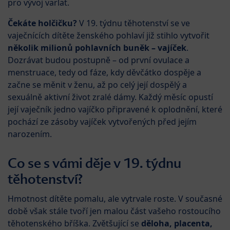
pro vývoj varlat.
Čekáte holčičku?
V 19. týdnu těhotenství se ve
vaječnících dítěte ženského pohlaví již stihlo vytvořit
několik milionů pohlavních buněk – vajíček
.
Dozrávat budou postupně – od první ovulace a
menstruace, tedy od fáze, kdy děvčátko dospěje a
začne se měnit v ženu, až po celý její dospělý a
sexuálně aktivní život zralé dámy. Každý měsíc opustí
její vaječník jedno vajíčko připravené k oplodnění, které
pochází ze zásoby vajíček vytvořených před jejím
narozením.
Co se s vámi děje v 19. týdnu
těhotenství?
Hmotnost dítěte pomalu, ale vytrvale roste. V současné
době však stále tvoří jen malou část vašeho rostoucího
těhotenského bříška. Zvětšující se
děloha, placenta,