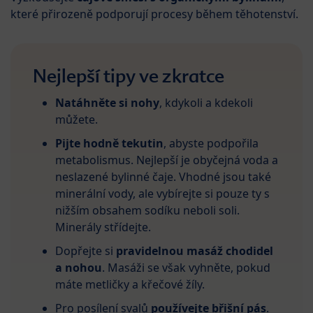
které přirozeně podporují procesy během těhotenství.
Nejlepší tipy ve zkratce
Natáhněte si nohy
, kdykoli a kdekoli
můžete.
Pijte hodně tekutin
, abyste podpořila
metabolismus. Nejlepší je obyčejná voda a
neslazené bylinné čaje. Vhodné jsou také
minerální vody, ale vybírejte si pouze ty s
nižším obsahem sodíku neboli soli.
Minerály střídejte.
Dopřejte si
pravidelnou masáž chodidel
a nohou
. Masáži se však vyhněte, pokud
máte metličky a křečové žíly.
Pro posílení svalů
používejte břišní pás
.