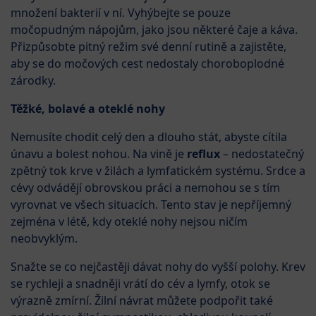
množení bakterií v ní. Vyhýbejte se pouze
močopudným nápojům, jako jsou některé čaje a káva.
Přizpůsobte pitný režim své denní rutině a zajistěte,
aby se do močových cest nedostaly choroboplodné
zárodky.
Těžké, bolavé a oteklé nohy
Nemusíte chodit celý den a dlouho stát, abyste cítila
únavu a bolest nohou. Na vině je
reflux
– nedostatečný
zpětný tok krve v žilách a lymfatickém systému. Srdce a
cévy odvádějí obrovskou práci a nemohou se s tím
vyrovnat ve všech situacích. Tento stav je nepříjemný
zejména v létě, kdy oteklé nohy nejsou ničím
neobvyklým.
Snažte se co nejčastěji dávat nohy do vyšší polohy. Krev
se rychleji a snadněji vrátí do cév a lymfy, otok se
výrazně zmírní. Žilní návrat můžete podpořit také