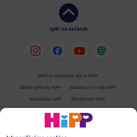
zpět na začátek
Mléčná kojenecká výživa HiPP
Dětské příkrmy HiPP
Batolata 1–3 roky HiPP
Kosmetika HiPP
Těhotenství HiPP
O společnosti HiPP
Kontakt
Ochrana osobních údajů