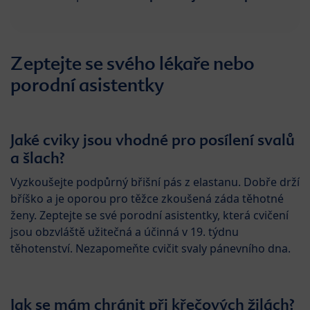
Zeptejte se svého lékaře nebo
porodní asistentky
Jaké cviky jsou vhodné pro posílení svalů
a šlach?
Vyzkoušejte podpůrný břišní pás z elastanu. Dobře drží
bříško a je oporou pro těžce zkoušená záda těhotné
ženy. Zeptejte se své porodní asistentky, která cvičení
jsou obzvláště užitečná a účinná v 19. týdnu
těhotenství. Nezapomeňte cvičit svaly pánevního dna.
Jak se mám chránit při křečových žilách?