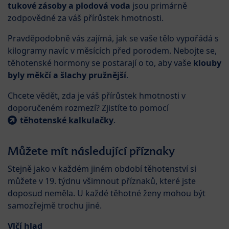
tukové zásoby a plodová voda
jsou primárně
zodpovědné za váš přírůstek hmotnosti.
Pravděpodobně vás zajímá, jak se vaše tělo vypořádá s
kilogramy navíc v měsících před porodem. Nebojte se,
těhotenské hormony se postarají o to, aby vaše
klouby
byly měkčí a šlachy pružnější
.
Chcete vědět, zda je váš přírůstek hmotnosti v
doporučeném rozmezí? Zjistíte to pomocí
těhotenské kalkulačky
.
Můžete mít následující příznaky
Stejně jako v každém jiném období těhotenství si
můžete v 19. týdnu všimnout příznaků, které jste
doposud neměla. U každé těhotné ženy mohou být
samozřejmě trochu jiné.
Vlčí hlad