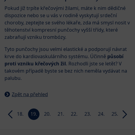
Pokud již trpíte křečovými žilami, máte k nim dědičné
dispozice nebo se u vás v rodině vyskytují srdeční
choroby, zeptejte se svého lékaře, zda má smysl nosit v
těhotenství kompresní punčochy vyšší třídy, které
zabraňují vzniku trombózy.
Tyto punčochy jsou velmi elastické a podporují návrat
krve do kardiovaskulárního systému. Účinně
působí
proti vzniku křečových žil
. Rozhodli jste se letět? V
takovém případě byste se bez nich neměla vydávat na
palubu.
Zpět na přehled
17.
18.
19.
20.
21.
22.
23.
24.
25.
26.
week
week
week
week
week
week
week
week
week
week