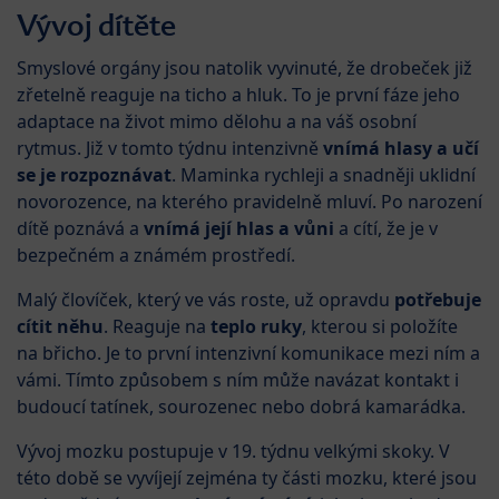
Vývoj dítěte
Smyslové orgány jsou natolik vyvinuté, že drobeček již
zřetelně reaguje na ticho a hluk. To je první fáze jeho
adaptace na život mimo dělohu a na váš osobní
rytmus. Již v tomto týdnu intenzivně
vnímá hlasy a učí
se je rozpoznávat
. Maminka rychleji a snadněji uklidní
novorozence, na kterého pravidelně mluví. Po narození
dítě poznává a
vnímá její hlas a vůni
a cítí, že je v
bezpečném a známém prostředí.
Malý človíček, který ve vás roste, už opravdu
potřebuje
cítit něhu
. Reaguje na
teplo ruky
, kterou si položíte
na břicho. Je to první intenzivní komunikace mezi ním a
vámi. Tímto způsobem s ním může navázat kontakt i
budoucí tatínek, sourozenec nebo dobrá kamarádka.
Vývoj mozku postupuje v 19. týdnu velkými skoky. V
této době se vyvíjejí zejména ty části mozku, které jsou