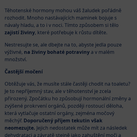
Těhotenské hormony mohou váš žaludek pořádně
rozhodit. Mnoho nastávajících maminek bojuje s
návaly hladu, a to i v noci. Tímto způsobem si tělo
zajistí živiny
, které potřebuje k růstu dítěte.
Nestresujte se, ale dbejte na to, abyste jedla pouze
výživné,
na živiny bohaté potraviny
a v malém
množství.
Častější močení
Obtěžuje vás, že musíte stále častěji chodit na toaletu?
Je to nepříjemný stav, ale v těhotenství je zcela
přirozený. Zpočátku ho způsobují hormonální změny a
zvýšené prokrvení orgánů, později rostoucí děloha,
která vytlačuje ostatní orgány, zejména močový
měchýř.
Doporučený příjem tekutin však
neomezujte.
Jejich nedostatek může mít za následek
dehydrataci a závratě stejně jako zahuštění moči a