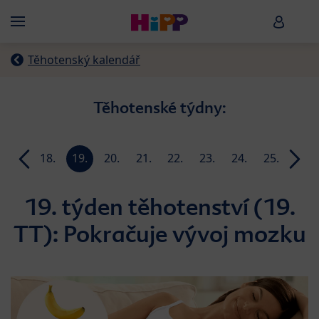
Skip to main content
HiPP B
Menü
Těhotenský kalendář
Těhotenské týdny:
17.
18.
19.
20.
21.
22.
23.
24.
25.
26.
week
week
week
week
week
week
week
week
week
week
19. týden těhotenství (19.
TT): Pokračuje vývoj mozku