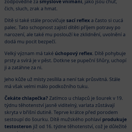
zodpovědné za
smyslové vnímání
, jako jsou chuť,
čich, sluch, zrak a hmat.
Dítě si také stále procvičuje
sací reflex
a často si cucá
palec. Tato schopnost zajistí dítěti příjem potravy po
narození, ale také mu poslouží ke zklidnění, uvolnění a
dodá mu pocit bezpečí.
Velký význam má také
úchopový reflex
. Dítě pohybuje
prsty a svírá je v pěst. Dotkne se pupeční šňůry, uchopí
ji a zatáhne za ni.
Jeho kůže už místy zesílila a není tak průsvitná. Stále
má však velmi málo podkožního tuku.
Čekáte chlapečka?
Zatímco u chlapců je šourek v 19.
týdnu těhotenství jasně viditelný, varlata zůstávají
skryta v břišní dutině. Teprve krátce před porodem
sestoupí do šourku. Dítě mužského pohlaví
produkuje
testosteron
již od 16. týdne těhotenství, což je důležité